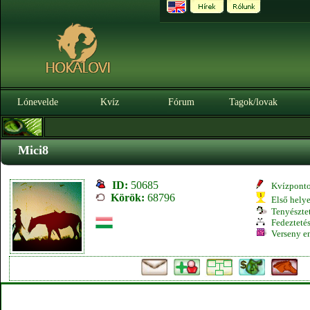
Lónevelde
Kvíz
Fórum
Tagok/lovak
Mici8
ID:
50685
Kvízpont
Körök:
68796
Első hely
Tenyésztet
Fedeztetés
Verseny e