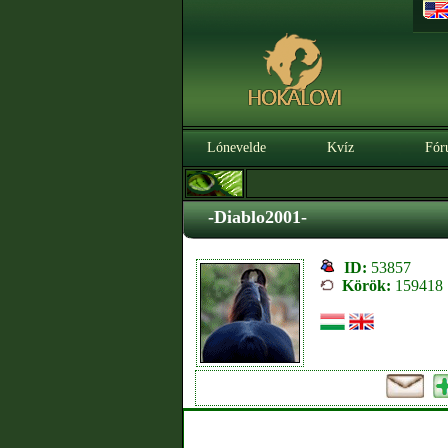
Lónevelde
Kvíz
Fór
-Diablo2001-
ID:
53857
Körök:
159418