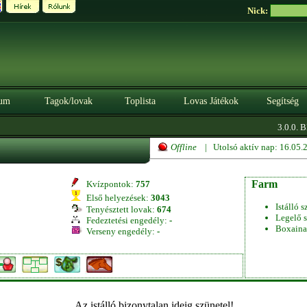
Nick:
um
Tagok/lovak
Toplista
Lovas Játékok
Segítség
3.0.0. B
Offline
| Utolsó aktív nap: 16.05
Farm
Kvízpontok:
757
Első helyezések:
3043
Istálló s
Tenyésztett lovak:
674
Legelő s
Fedeztetési engedély:
-
Boxaina
Verseny engedély:
-