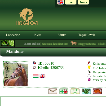
Lónevelde
Kvíz
Fórum
Tagok/lovak
|
3.0.0. BÉTA
Szerezz kreditet itt!
HegyesBerta
- Eladó ze
Mandula-
ID:
56810
Kvízpont
Körök:
1396733
Első hely
Tenyésztet
Fedeztetés
Verseny e