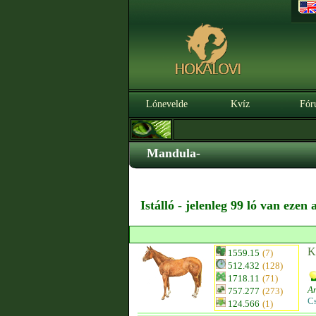
Lónevelde
Kvíz
Fór
Mandula-
Istálló - jelenleg 99 ló van ezen
K
1559.15
(7)
512.432
(128)
1718.11
(71)
An
757.277
(273)
C
124.566
(1)