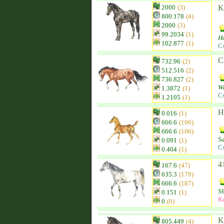
2000
(3)
K
800.178
(4)
2000
(3)
99.2034
(1)
Ho
102.877
(1)
C
C
732.96
(2)
512.516
(2)
736.827
(2)
We
1.3872
(1)
C
1.2105
(1)
H
0.016
(1)
666.6
(106)
666.6
(106)
S
0.091
(1)
C
0.404
(1)
4
167.6
(47)
635.3
(179)
666.6
(187)
S
0.151
(1)
K
0
(0)
805.449
(4)