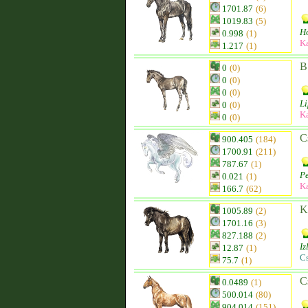
1701.87
(6)
1019.83
(5)
Ho
0.998
(1)
K
1.217
(1)
B 
0
(0)
0
(0)
0
(0)
Li
0
(0)
K
0
(0)
C
900.405
(184)
1700.91
(211)
787.67
(1)
P
0.021
(1)
K
166.7
(62)
K
1005.89
(2)
1701.16
(3)
827.188
(2)
Iz
12.87
(1)
C
75.7
(1)
C
0.0489
(1)
500.014
(80)
904.014
(151)