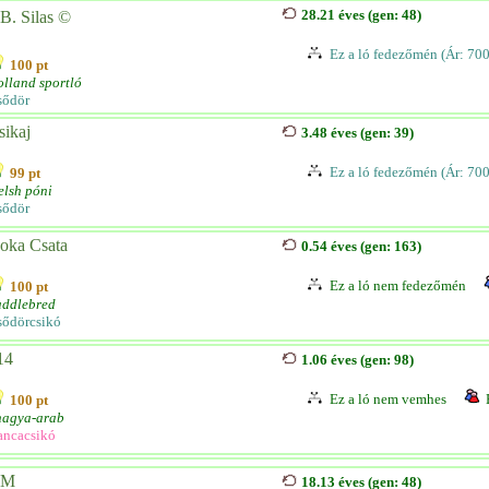
28.21 éves (gen: 48)
B. Silas ©
Ez a ló fedezőmén (Ár: 70
100 pt
lland sportló
sődör
sikaj
3.48 éves (gen: 39)
Ez a ló fedezőmén (Ár: 70
99 pt
lsh póni
sődör
oka Csata
0.54 éves (gen: 163)
Ez a ló nem fedezőmén
100 pt
addlebred
sődörcsikó
14
1.06 éves (gen: 98)
Ez a ló nem vemhes
100 pt
hagya-arab
ancacsikó
KM
18.13 éves (gen: 48)