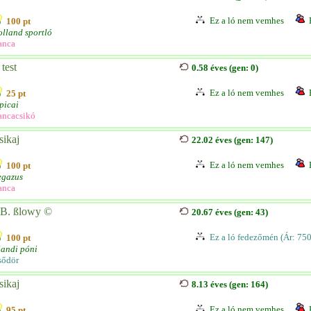
Ez a ló nem vemhes
100 pt
lland sportló
anca
test
0.58 éves (gen: 0)
Ez a ló nem vemhes
25 pt
picai
ancacsikó
sikaj
22.02 éves (gen: 147)
Ez a ló nem vemhes
100 pt
egazus
anca
B. ßlowy ©
20.67 éves (gen: 43)
Ez a ló fedezőmén (Ár: 75
100 pt
landi póni
sődör
sikaj
8.13 éves (gen: 164)
Ez a ló nem vemhes
95 pt