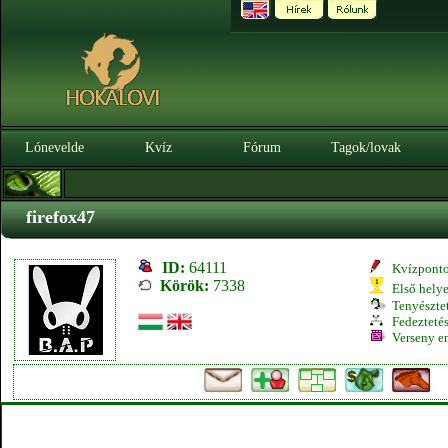
Lónevelde
Kvíz
Fórum
Tagok/lovak
firefox47
ID:
64111
Kvízpont
Körök:
7338
Első hely
Tenyésztet
Fedeztetés
Verseny e