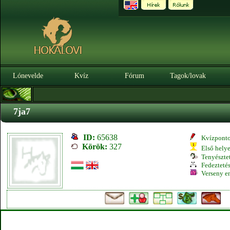
Lónevelde
Kvíz
Fórum
Tagok/lovak
7ja7
ID:
65638
Kvízpont
Körök:
327
Első hely
Tenyésztet
Fedeztetés
Verseny e