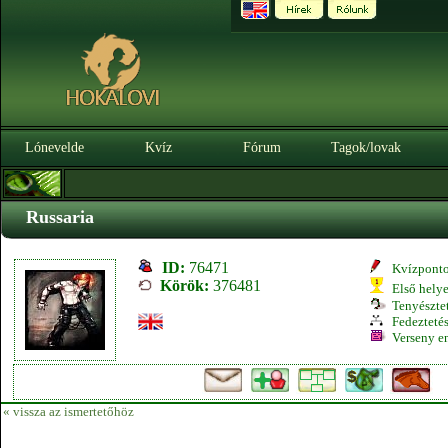
Lónevelde
Kvíz
Fórum
Tagok/lovak
Russaria
ID:
76471
Kvízpont
Körök:
376481
Első hely
Tenyésztet
Fedeztetés
Verseny e
« vissza az ismertetőhöz