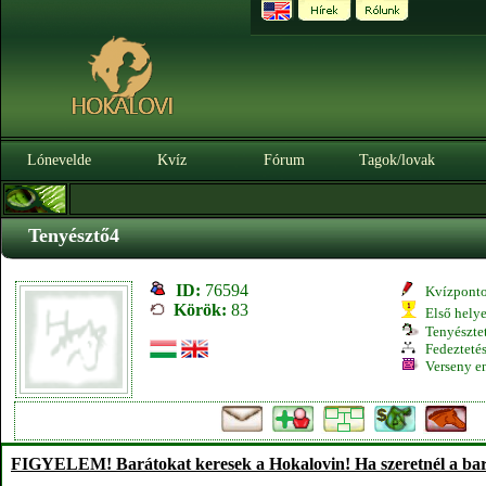
Lónevelde
Kvíz
Fórum
Tagok/lovak
Tenyésztő4
ID:
76594
Kvízpont
Körök:
83
Első hely
Tenyésztet
Fedeztetés
Verseny e