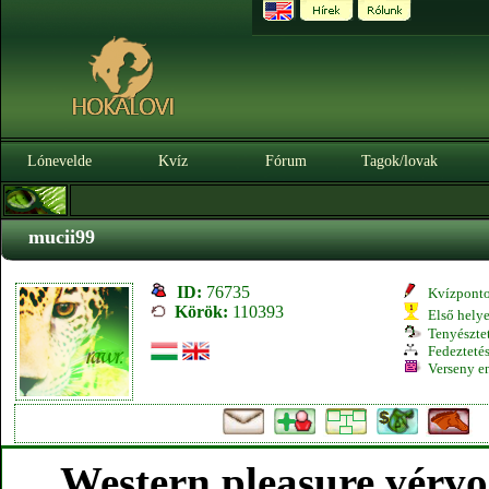
Lónevelde
Kvíz
Fórum
Tagok/lovak
mucii99
ID:
76735
Kvízpont
Körök:
110393
Első hely
Tenyésztet
Fedeztetés
Verseny e