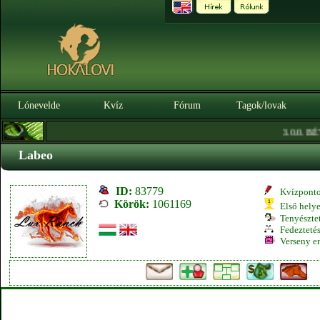
Lónevelde
Kvíz
Fórum
Tagok/lovak
3.0.0. BÉTA
Labeo
ID:
83779
Kvízpont
Körök:
1061169
Első hely
Tenyésztet
Fedeztetés
Verseny e