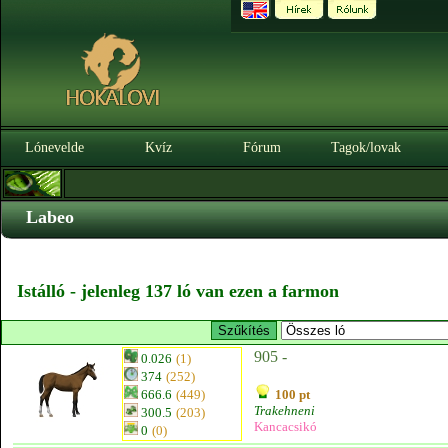
Lónevelde
Kvíz
Fórum
Tagok/lovak
Labeo
Istálló - jelenleg 137 ló van ezen a farmon
905 -
0.026
(1)
374
(252)
666.6
(449)
100 pt
Trakehneni
300.5
(203)
Kancacsikó
0
(0)