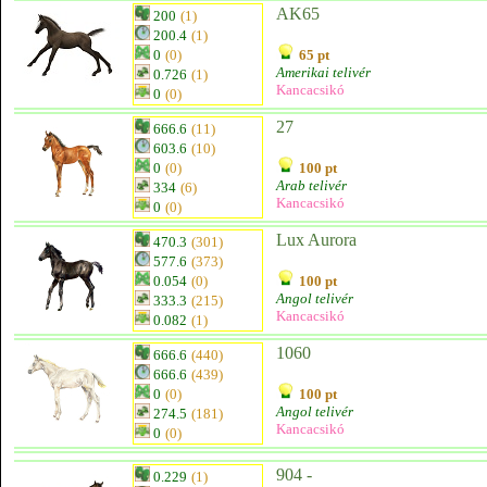
AK65
200
(1)
200.4
(1)
0
(0)
65 pt
Amerikai telivér
0.726
(1)
Kancacsikó
0
(0)
27
666.6
(11)
603.6
(10)
0
(0)
100 pt
Arab telivér
334
(6)
Kancacsikó
0
(0)
Lux Aurora
470.3
(301)
577.6
(373)
0.054
(0)
100 pt
Angol telivér
333.3
(215)
Kancacsikó
0.082
(1)
1060
666.6
(440)
666.6
(439)
0
(0)
100 pt
Angol telivér
274.5
(181)
Kancacsikó
0
(0)
904 -
0.229
(1)