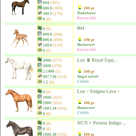
604
(347)
666.6
(383)
100 pt
Trakehneni
300.5
(173)
Kancacsikó
0
(0)
804
0
(0)
409.6
(264)
666.6
(430)
100 pt
Hannoveri
169.6
(110)
Kancacsikó
0
(0)
Lux ♛ Royal Equi...
2000
(377)
2000
(378)
2.1498
(1)
100 pt
Angol telivér
997.739
(114)
Csődör
1.2
(0)
Lux ~ Enigma Lava ~
0
(0)
2000
(321)
2000
(321)
100 pt
Hannoveri
1001.34
(161)
Csődör
0
(0)
NCN × Perseus Indigo ...
0
(0)
0
(0)
1000.39
(125)
100 pt