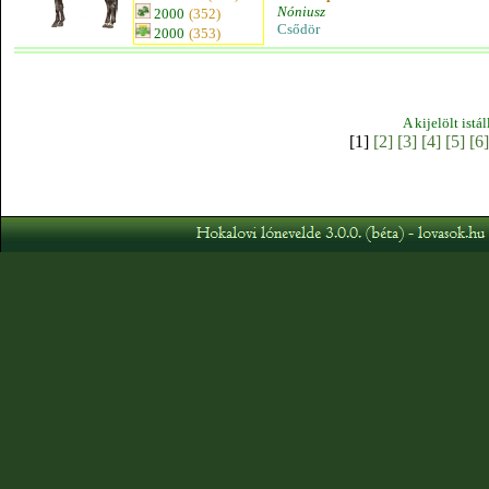
Nóniusz
2000
(352)
Csődör
2000
(353)
A kijelölt istá
[1]
[2]
[3]
[4]
[5]
[6]