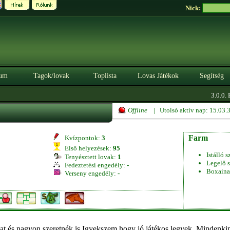
Nick:
um
Tagok/lovak
Toplista
Lovas Játékok
Segítség
3.0.0. 
Offline
| Utolsó aktív nap: 15.03
Farm
Kvízpontok:
3
Első helyezések:
95
Istálló s
Tenyésztett lovak:
1
Legelő s
Fedeztetési engedély:
-
Boxaina
Verseny engedély:
-