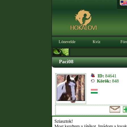
Lónevelde
Kvíz
Fór
Paci08
ID:
84641
Körök:
848