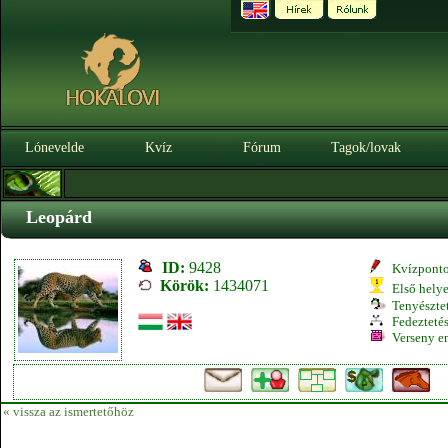
Lónevelde
Kvíz
Fórum
Tagok/lovak
Leopárd
ID:
9428
Kvízpont
Körök:
1434071
Első hely
Tenyésztet
Fedeztetés
Verseny e
« vissza az ismertetőhöz