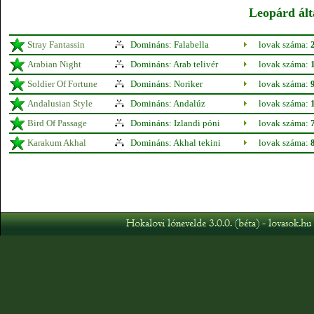
Leopárd ált
Stray Fantassin
Domináns: Falabella
lovak száma:
Arabian Night
Domináns: Arab telivér
lovak száma:
Soldier Of Fortune
Domináns: Noriker
lovak száma:
Andalusian Style
Domináns: Andalúz
lovak száma:
Bird Of Passage
Domináns: Izlandi póni
lovak száma:
Karakum Akhal
Domináns: Akhal tekini
lovak száma: