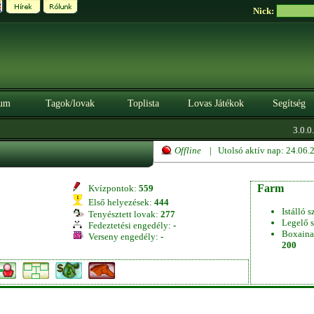
Nick:
um
Tagok/lovak
Toplista
Lovas Játékok
Segítség
3.0.0.
Offline
| Utolsó aktív nap: 24.06
Farm
Kvízpontok:
559
Első helyezések:
444
Istálló s
Tenyésztett lovak:
277
Legelő s
Fedeztetési engedély:
-
Boxaina
Verseny engedély:
-
200