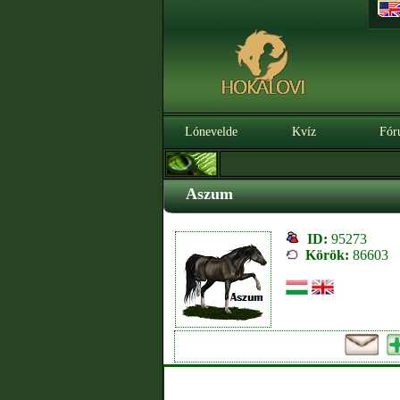
Lónevelde
Kvíz
Fór
Aszum
ID:
95273
Körök:
86603