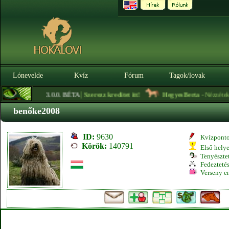
Lónevelde
Kvíz
Fórum
Tagok/lovak
|
3.0.0. BÉTA
Szerezz kreditet itt!
HegyesBerta
- Nézzétek me
benőke2008
ID:
9630
Kvízpont
Körök:
140791
Első hely
Tenyésztet
Fedeztetés
Verseny e