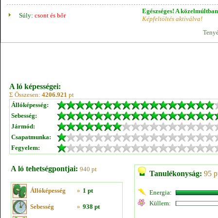
Egészséges! A közelmúltban 
Súly:
csont és bőr
Képfeltöltés aktiválva!
Tenyé
A ló képességei:
Σ Összesen:
4206.921
pt
Állóképesség:
Sebesség:
Jármód:
Csapatmunka:
Fegyelem:
A ló tehetségpontjai:
940 pt
Tanulékonyság:
95 p
Állóképesség
»
1 pt
Energia:
Küllem:
Sebesség
»
938 pt