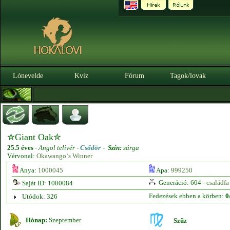
Lónevelde
Kvíz
Fórum
Tagok/lovak
✮Giant Oak✮
25.5 éves
-
Angol telivér -
Csődör
-
Szín:
sárga
Vérvonal:
Okawango‘s Winner
Anya:
1000045
Apa:
999250
Generáció: 604 -
családfa
Saját ID: 1000084
Fedezések ebben a körben:
0
Utódok: 326
Hónap:
Szeptember
Szűz