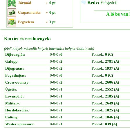
Kedv:
Elégedett
Jármód
»
0 pt
Csapatmunka
»
0 pt
A ló be van 
Fegyelem
»
1 pt
Karrier és eredmények:
(első helyek-második helyek-harmadik helyek /indulások)
Díjlovaglás:
0-0-0 /
0
Pontok:
0 (C)
Galopp:
0-0-0 /
2
Pontok:
2781 (A)
Díjugratás:
0-0-0 /
2
Pontok:
1937 (A)
Fogathajtás:
0-0-0 /
0
Pontok:
0 (C)
Cross-country:
0-0-0 /
2
Pontok:
2606 (A)
Ügetés:
0-0-0 /
1
Pontok:
2552 (A)
Lovaspóló:
0-0-0 /
1
Pontok:
2185 (A)
Military:
0-0-0 /
1
Pontok:
2649 (A)
Hordókerülés:
0-0-0 /
1
Pontok:
1825 (A)
Cutting:
0-0-0 /
1
Pontok:
1046 (A)
Western pleasure:
0-0-0 /
1
Pontok:
839 (A)