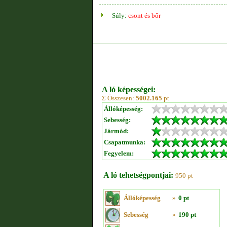
Súly:
csont és bőr
A ló képességei:
Σ Összesen:
5002.165
pt
Állóképesség:
Sebesség:
Jármód:
Csapatmunka:
Fegyelem:
A ló tehetségpontjai:
950 pt
Állóképesség
»
0 pt
Sebesség
»
190 pt