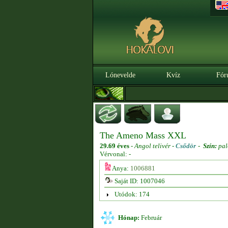
Lónevelde
Kvíz
Fór
The Ameno Mass XXL
29.69 éves
-
Angol telivér -
Csődör
-
Szín:
pal
Vérvonal: -
Anya:
1006881
Saját ID: 1007046
Utódok: 174
Hónap:
Február