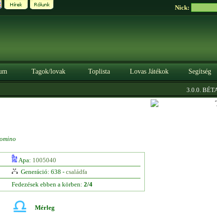
Nick:
um
Tagok/lovak
Toplista
Lovas Játékok
Segítség
|
3.0.0. BÉTA
omino
Apa:
1005040
Generáció: 638 -
családfa
Fedezések ebben a körben:
2/4
Mérleg