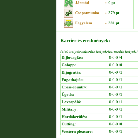
Jármód
»
0 pt
Csapatmunka
»
379 pt
Fegyelem
»
381 pt
Karrier és eredmények:
(első helyek-második helyek-harmadik helyek 
Díjlovaglás:
0-0-0 /
4
Galopp:
0-0-0 /
0
Díjugratás:
0-0-0 /
1
Fogathajtás:
0-0-0 /
1
Cross-country:
0-0-0 /
1
Ügetés:
0-0-0 /
1
Lovaspóló:
0-0-0 /
1
Military:
0-0-0 /
1
Hordókerülés:
0-0-0 /
1
Cutting:
0-0-0 /
0
Western pleasure:
0-0-0 /
1