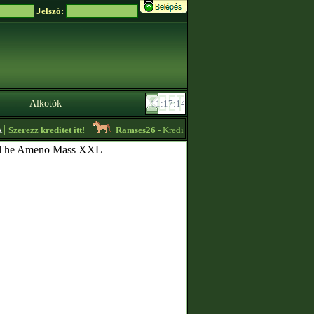
Jelszó:
Alkotók
Szerezz kreditet itt!
Ramses26
- Kreditet vennék! -
10:18
Annie20