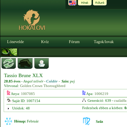
Lónevelde
Kvíz
Fórum
Tagok/lovak
Tassio Brune XLX
28.85 éves
-
Angol telivér -
Csődör
-
Szín:
pej
Vérvonal:
Golden Crown Thoroughbred
Anya:
1007085
Apa:
1006219
Generáció: 639 -
családfa
Saját ID: 1007154
Fedezések ebben a körben:
0
Utódok: 48
Hónap:
Február
Szűz