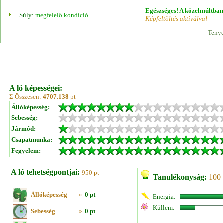
Egészséges! A közelmúltban 
Súly:
megfelelő kondíció
Képfeltöltés aktiválva!
Tenyé
A ló képességei:
Σ Összesen:
4707.138
pt
Állóképesség:
Sebesség:
Jármód:
Csapatmunka:
Fegyelem:
A ló tehetségpontjai:
950 pt
Tanulékonyság:
100 
Állóképesség
»
0 pt
Energia:
Küllem:
Sebesség
»
0 pt