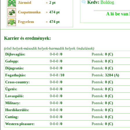
Kedv:
Boldog
Jármód
»
2 pt
Csapatmunka
»
474 pt
A ló be van 
Fegyelem
»
474 pt
Karrier és eredmények:
(első helyek-második helyek-harmadik helyek /indulások)
Díjlovaglás:
0-0-0 /
0
Pontok:
0 (C)
Galopp:
0-0-0 /
0
Pontok:
0 (C)
Díjugratás:
0-0-0 /
0
Pontok:
0 (C)
Fogathajtás:
0-0-8 /
10
Pontok:
3284 (A)
Cross-country:
0-0-0 /
0
Pontok:
0 (C)
Ügetés:
0-0-0 /
0
Pontok:
0 (C)
Lovaspóló:
0-0-0 /
0
Pontok:
0 (C)
Military:
0-0-0 /
0
Pontok:
0 (C)
Hordókerülés:
0-0-0 /
0
Pontok:
0 (C)
Cutting:
0-0-0 /
0
Pontok:
0 (C)
Western pleasure:
0-0-0 /
0
Pontok:
0 (C)