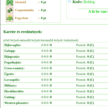
Kedv:
Boldog
Jármód
»
0 pt
Csapatmunka
»
0 pt
A ló be van 
Fegyelem
»
0 pt
Karrier és eredmények:
(első helyek-második helyek-harmadik helyek /indulások)
Díjlovaglás:
0-0-0 /
0
Pontok:
0 (C)
Galopp:
0-0-0 /
0
Pontok:
0 (C)
Díjugratás:
0-0-0 /
0
Pontok:
0 (C)
Fogathajtás:
0-0-0 /
0
Pontok:
0 (C)
Cross-country:
0-0-0 /
0
Pontok:
0 (C)
Ügetés:
0-0-0 /
0
Pontok:
0 (C)
Lovaspóló:
0-0-0 /
0
Pontok:
0 (C)
Military:
0-0-0 /
0
Pontok:
0 (C)
Hordókerülés:
0-0-0 /
0
Pontok:
0 (C)
Cutting:
0-0-0 /
0
Pontok:
0 (C)
Western pleasure:
0-0-0 /
0
Pontok:
0 (C)