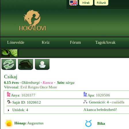
Lónevelde
Kvíz
Fórum
Tagok/lovak
Csikaj
6.15 éves
-
Oldenburgi -
Kanca
-
Szín:
sárga
Vérvonal:
Evil Reigns Once More
Anya:
1020377
Apa:
1020506
Generáció: 4 -
családfa
Saját ID: 1020612
A kanca befedezhető!
Utódok: 4
Hónap:
Augusztus
Bika