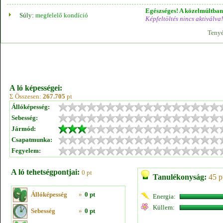
Egészséges! A közelmúltban 
Súly:
megfelelő kondíció
Képfeltöltés nincs aktiválva!
Tenyé
A ló képességei:
Σ Összesen:
267.705
pt
Állóképesség:
Sebesség:
Jármód:
Csapatmunka:
Fegyelem:
A ló tehetségpontjai:
0 pt
Tanulékonyság:
45 p
Állóképesség
»
0 pt
Energia:
Küllem:
Sebesség
»
0 pt