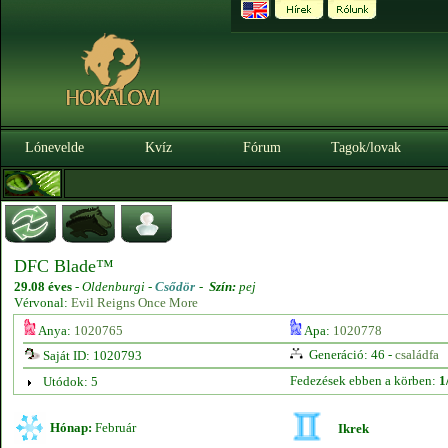
Lónevelde
Kvíz
Fórum
Tagok/lovak
DFC Blade™
29.08 éves
-
Oldenburgi -
Csődör
-
Szín:
pej
Vérvonal:
Evil Reigns Once More
Anya:
1020765
Apa:
1020778
Generáció: 46 -
családfa
Saját ID: 1020793
Fedezések ebben a körben:
1
Utódok: 5
Hónap:
Február
Ikrek