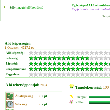
Egészséges! A közelmúltban 
Súly:
megfelelő kondíció
Képfeltöltés nincs aktiválva!
Tenyé
A ló képességei:
Σ Összesen:
4727.2
pt
Állóképesség:
Sebesség:
Jármód:
Csapatmunka:
Fegyelem:
A ló tehetségpontjai:
28 pt
Tanulékonyság:
100 
Állóképesség
»
0 pt
Energia:
Küllem:
Sebesség
»
7 pt