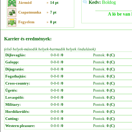
Kedv:
Boldog
Jármód
»
14 pt
Csapatmunka
»
7 pt
A ló be van 
Fegyelem
»
0 pt
Karrier és eredmények:
(első helyek-második helyek-harmadik helyek /indulások)
Díjlovaglás:
0-0-0 /
0
Pontok:
0 (C)
Galopp:
0-0-0 /
0
Pontok:
0 (C)
Díjugratás:
0-0-0 /
0
Pontok:
0 (C)
Fogathajtás:
0-0-0 /
0
Pontok:
0 (C)
Cross-country:
0-0-0 /
0
Pontok:
0 (C)
Ügetés:
0-0-0 /
0
Pontok:
0 (C)
Lovaspóló:
0-0-0 /
0
Pontok:
0 (C)
Military:
0-0-0 /
0
Pontok:
0 (C)
Hordókerülés:
0-0-0 /
0
Pontok:
0 (C)
Cutting:
0-0-0 /
0
Pontok:
0 (C)
Western pleasure:
0-0-0 /
0
Pontok:
0 (C)