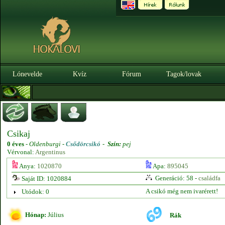
Lónevelde
Kvíz
Fórum
Tagok/lovak
Csikaj
0 éves
-
Oldenburgi -
Csődörcsikó
-
Szín:
pej
Vérvonal:
Argentinus
Anya:
1020870
Apa:
895045
Generáció: 58 -
családfa
Saját ID: 1020884
A csikó még nem ivarérett!
Utódok: 0
Hónap:
Július
Rák