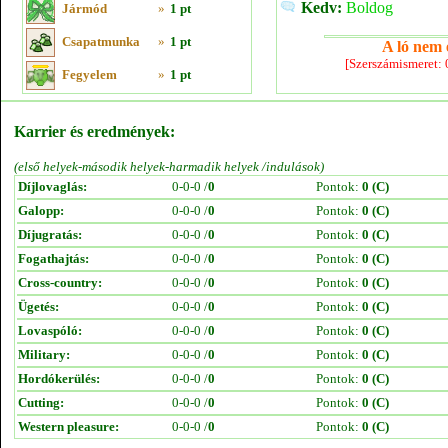
Kedv:
Boldog
Jármód
»
1 pt
Csapatmunka
»
1 pt
A ló nem e
[Szerszámismeret:
Fegyelem
»
1 pt
Karrier és eredmények:
(első helyek-második helyek-harmadik helyek /indulások)
Díjlovaglás:
0-0-0 /
0
Pontok:
0 (C)
Galopp:
0-0-0 /
0
Pontok:
0 (C)
Díjugratás:
0-0-0 /
0
Pontok:
0 (C)
Fogathajtás:
0-0-0 /
0
Pontok:
0 (C)
Cross-country:
0-0-0 /
0
Pontok:
0 (C)
Ügetés:
0-0-0 /
0
Pontok:
0 (C)
Lovaspóló:
0-0-0 /
0
Pontok:
0 (C)
Military:
0-0-0 /
0
Pontok:
0 (C)
Hordókerülés:
0-0-0 /
0
Pontok:
0 (C)
Cutting:
0-0-0 /
0
Pontok:
0 (C)
Western pleasure:
0-0-0 /
0
Pontok:
0 (C)