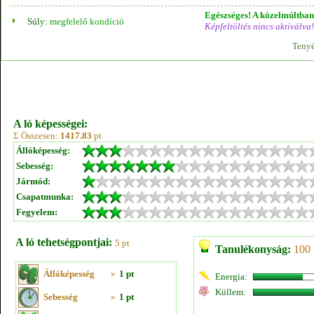
Egészséges! A közelmúltban 
Súly:
megfelelő kondíció
Képfeltöltés nincs aktiválva!
Tenyé
A ló képességei:
Σ Összesen:
1417.83
pt
Állóképesség:
Sebesség:
Jármód:
Csapatmunka:
Fegyelem:
A ló tehetségpontjai:
5 pt
Tanulékonyság:
100 
Állóképesség
»
1 pt
Energia:
Küllem:
Sebesség
»
1 pt