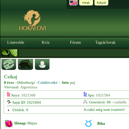
Lónevelde
Kvíz
Fórum
Tagok/lovak
Csikaj
0 éves
-
Oldenburgi -
Csődörcsikó
-
Szín:
pej
Vérvonal:
Argentinus
Anya:
1021568
Apa:
1021584
Generáció: 66 -
családfa
Saját ID: 1021604
A csikó még nem ivarérett!
Utódok: 0
Hónap:
Május
Bika