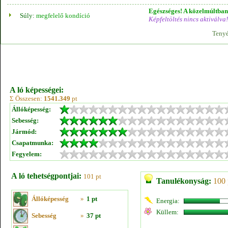
Egészséges! A közelmúltban 
Súly:
megfelelő kondíció
Képfeltöltés nincs aktiválva!
Tenyé
A ló képességei:
Σ Összesen:
1541.349
pt
Állóképesség:
Sebesség:
Jármód:
Csapatmunka:
Fegyelem:
A ló tehetségpontjai:
101 pt
Tanulékonyság:
100 
Állóképesség
»
1 pt
Energia:
Küllem:
Sebesség
»
37 pt