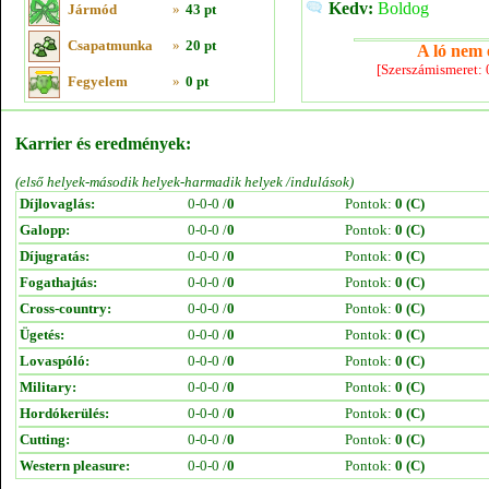
Kedv:
Boldog
Jármód
»
43 pt
Csapatmunka
»
20 pt
A ló nem e
[Szerszámismeret:
Fegyelem
»
0 pt
Karrier és eredmények:
(első helyek-második helyek-harmadik helyek /indulások)
Díjlovaglás:
0-0-0 /
0
Pontok:
0 (C)
Galopp:
0-0-0 /
0
Pontok:
0 (C)
Díjugratás:
0-0-0 /
0
Pontok:
0 (C)
Fogathajtás:
0-0-0 /
0
Pontok:
0 (C)
Cross-country:
0-0-0 /
0
Pontok:
0 (C)
Ügetés:
0-0-0 /
0
Pontok:
0 (C)
Lovaspóló:
0-0-0 /
0
Pontok:
0 (C)
Military:
0-0-0 /
0
Pontok:
0 (C)
Hordókerülés:
0-0-0 /
0
Pontok:
0 (C)
Cutting:
0-0-0 /
0
Pontok:
0 (C)
Western pleasure:
0-0-0 /
0
Pontok:
0 (C)