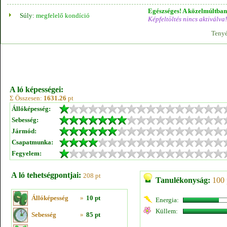
Egészséges! A közelmúltban 
Súly:
megfelelő kondíció
Képfeltöltés nincs aktiválva!
Tenyé
A ló képességei:
Σ Összesen:
1631.26
pt
Állóképesség:
Sebesség:
Jármód:
Csapatmunka:
Fegyelem:
A ló tehetségpontjai:
208 pt
Tanulékonyság:
100 
Állóképesség
»
10 pt
Energia:
Küllem:
Sebesség
»
85 pt