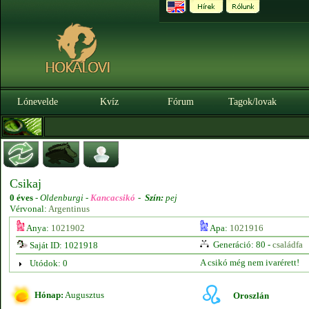
Lónevelde
Kvíz
Fórum
Tagok/lovak
Csikaj
0 éves
-
Oldenburgi -
Kancacsikó
-
Szín:
pej
Vérvonal:
Argentinus
Anya:
1021902
Apa:
1021916
Generáció: 80 -
családfa
Saját ID: 1021918
A csikó még nem ivarérett!
Utódok: 0
Hónap:
Augusztus
Oroszlán