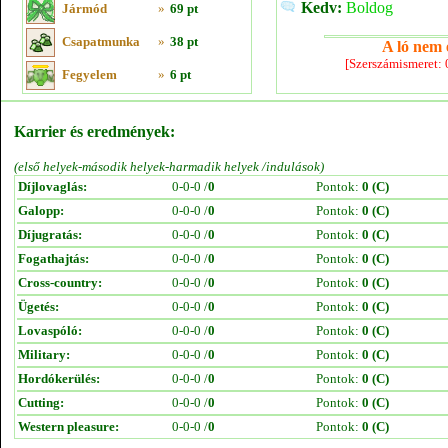
Kedv:
Boldog
Jármód
»
69 pt
Csapatmunka
»
38 pt
A ló nem e
[Szerszámismeret:
Fegyelem
»
6 pt
Karrier és eredmények:
(első helyek-második helyek-harmadik helyek /indulások)
Díjlovaglás:
0-0-0 /
0
Pontok:
0 (C)
Galopp:
0-0-0 /
0
Pontok:
0 (C)
Díjugratás:
0-0-0 /
0
Pontok:
0 (C)
Fogathajtás:
0-0-0 /
0
Pontok:
0 (C)
Cross-country:
0-0-0 /
0
Pontok:
0 (C)
Ügetés:
0-0-0 /
0
Pontok:
0 (C)
Lovaspóló:
0-0-0 /
0
Pontok:
0 (C)
Military:
0-0-0 /
0
Pontok:
0 (C)
Hordókerülés:
0-0-0 /
0
Pontok:
0 (C)
Cutting:
0-0-0 /
0
Pontok:
0 (C)
Western pleasure:
0-0-0 /
0
Pontok:
0 (C)