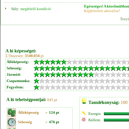
Egészséges! A közelmúltban 
Súly:
megfelelő kondíció
Képfeltöltés aktiválva!
Tenyé
A ló képességei:
Σ Összesen:
3540.034
pt
Állóképesség:
Sebesség:
Jármód:
Csapatmunka:
Fegyelem:
A ló tehetségpontjai:
845 pt
Tanulékonyság:
100 
Állóképesség
»
124 pt
Energia:
Küllem:
Sebesség
»
476 pt