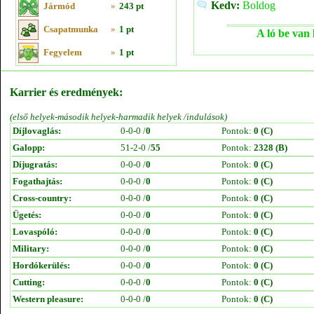
Kedv:
Boldog
Jármód
»
243 pt
Csapatmunka
»
1 pt
A ló be van 
Fegyelem
»
1 pt
Karrier és eredmények:
(első helyek-második helyek-harmadik helyek /indulások)
Díjlovaglás:
0-0-0 /
0
Pontok:
0 (C)
Galopp:
51-2-0 /
55
Pontok:
2328 (B)
Díjugratás:
0-0-0 /
0
Pontok:
0 (C)
Fogathajtás:
0-0-0 /
0
Pontok:
0 (C)
Cross-country:
0-0-0 /
0
Pontok:
0 (C)
Ügetés:
0-0-0 /
0
Pontok:
0 (C)
Lovaspóló:
0-0-0 /
0
Pontok:
0 (C)
Military:
0-0-0 /
0
Pontok:
0 (C)
Hordókerülés:
0-0-0 /
0
Pontok:
0 (C)
Cutting:
0-0-0 /
0
Pontok:
0 (C)
Western pleasure:
0-0-0 /
0
Pontok:
0 (C)