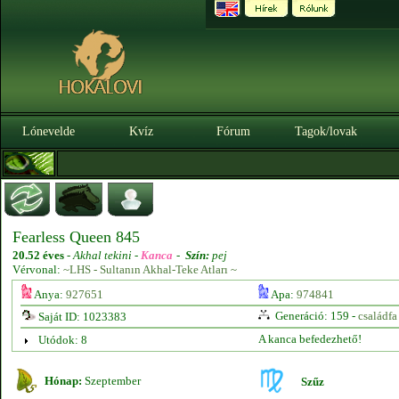
Lónevelde
Kvíz
Fórum
Tagok/lovak
Fearless Queen 845
20.52 éves
-
Akhal tekini -
Kanca
-
Szín:
pej
Vérvonal:
~LHS - Sultanın Akhal-Teke Atları ~
Anya:
927651
Apa:
974841
Generáció: 159 -
családfa
Saját ID: 1023383
A kanca befedezhető!
Utódok: 8
Hónap:
Szeptember
Szűz