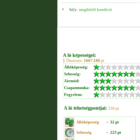
Súly:
megfelelő kondíció
A ló képességei:
Σ Összesen:
1667.186
pt
Állóképesség:
Sebesség:
Jármód:
Csapatmunka:
Fegyelem:
A ló tehetségpontjai:
559 pt
Állóképesség
»
32 pt
Sebesség
»
223 pt