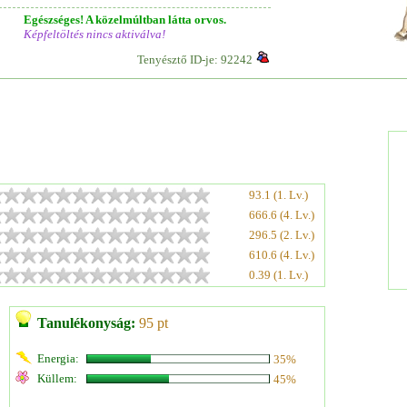
Egészséges! A közelmúltban látta orvos.
Képfeltöltés nincs aktiválva!
Tenyésztő ID-je: 92242
93.1 (1. Lv.)
666.6 (4. Lv.)
296.5 (2. Lv.)
610.6 (4. Lv.)
0.39 (1. Lv.)
Tanulékonyság:
95 pt
Energia:
35%
Küllem:
45%