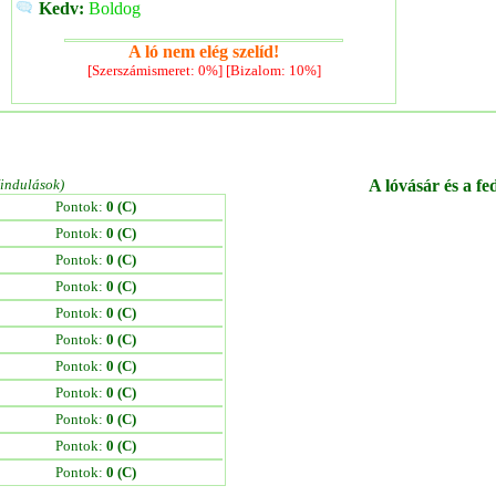
Kedv:
Boldog
A ló nem elég szelíd!
[Szerszámismeret: 0%] [Bizalom: 10%]
/indulások)
A lóvásár és a fe
Pontok:
0 (C)
Pontok:
0 (C)
Pontok:
0 (C)
Pontok:
0 (C)
Pontok:
0 (C)
Pontok:
0 (C)
Pontok:
0 (C)
Pontok:
0 (C)
Pontok:
0 (C)
Pontok:
0 (C)
Pontok:
0 (C)