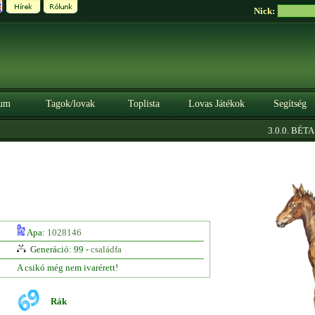
Nick:
um
Tagok/lovak
Toplista
Lovas Játékok
Segítség
|
3.0.0. BÉTA
S
Apa:
1028146
Generáció: 99 -
családfa
A csikó még nem ivarérett!
Rák