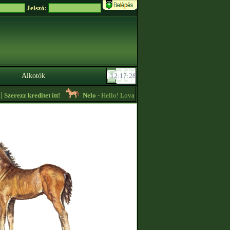
Jelszó:
Alkotók
zerezz kreditet itt!
Nelo
- Hello! Lovaimat eladnám az "Alaplovak 0 pt" istá