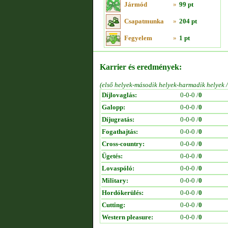
Jármód
»
99 pt
Csapatmunka
»
204 pt
Fegyelem
»
1 pt
Karrier és eredmények:
(első helyek-második helyek-harmadik helyek 
Díjlovaglás:
0-0-0 /
0
Galopp:
0-0-0 /
0
Díjugratás:
0-0-0 /
0
Fogathajtás:
0-0-0 /
0
Cross-country:
0-0-0 /
0
Ügetés:
0-0-0 /
0
Lovaspóló:
0-0-0 /
0
Military:
0-0-0 /
0
Hordókerülés:
0-0-0 /
0
Cutting:
0-0-0 /
0
Western pleasure:
0-0-0 /
0