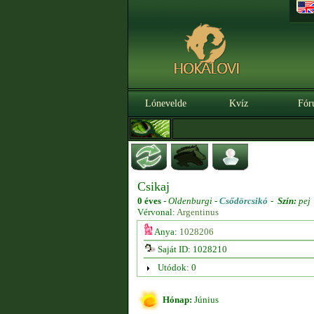
Lónevelde
Kvíz
Fór
Csikaj
0 éves
-
Oldenburgi -
Csődörcsikó
-
Szín:
pej
Vérvonal:
Argentinus
Anya:
1028206
Saját ID: 1028210
Utódok: 0
Hónap:
Június