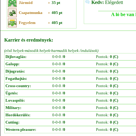
Kedv:
Elégedett
Jármód
»
35 pt
Csapatmunka
»
405 pt
A ló be van 
Fegyelem
»
405 pt
Karrier és eredmények:
(első helyek-második helyek-harmadik helyek /indulások)
Díjlovaglás:
0-0-0 /
0
Pontok:
0 (C)
Galopp:
0-0-0 /
0
Pontok:
0 (C)
Díjugratás:
0-0-0 /
0
Pontok:
0 (C)
Fogathajtás:
0-0-0 /
0
Pontok:
0 (C)
Cross-country:
0-0-0 /
0
Pontok:
0 (C)
Ügetés:
0-0-0 /
0
Pontok:
0 (C)
Lovaspóló:
0-0-0 /
0
Pontok:
0 (C)
Military:
0-0-0 /
0
Pontok:
0 (C)
Hordókerülés:
0-0-0 /
0
Pontok:
0 (C)
Cutting:
0-0-0 /
0
Pontok:
0 (C)
Western pleasure:
0-0-0 /
0
Pontok:
0 (C)