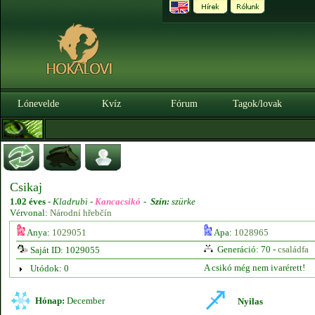
Lónevelde
Kvíz
Fórum
Tagok/lovak
Csikaj
1.02 éves
-
Kladrubi -
Kancacsikó
-
Szín:
szürke
Vérvonal:
Národní hřebčín
Anya:
1029051
Apa:
1028965
Generáció: 70 -
családfa
Saját ID: 1029055
A csikó még nem ivarérett!
Utódok: 0
Hónap:
December
Nyilas