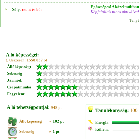
Egészséges! A közelmúltban 
Súly:
csont és bőr
Képfeltöltés nincs aktiválva!
Tenyé
A ló képességei:
Σ Összesen:
1558.837
pt
Állóképesség:
Sebesség:
Jármód:
Csapatmunka:
Fegyelem:
A ló tehetségpontjai:
948 pt
Tanulékonyság:
100 
Állóképesség
»
102 pt
Energia:
Küllem:
Sebesség
»
1 pt