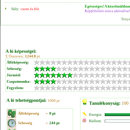
Egészséges! A közelmúltban 
Súly:
csont és bőr
Képfeltöltés nincs aktiválva!
Tenyé
A ló képességei:
Σ Összesen:
1244.8
pt
Állóképesség:
Sebesség:
Jármód:
Csapatmunka:
Fegyelem:
A ló tehetségpontjai:
1000 pt
Tanulékonyság:
100 
Állóképesség
»
0 pt
Energia:
Küllem:
Sebesség
»
244 pt