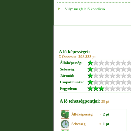
Súly:
megfelelő kondíció
A ló képességei:
Σ Összesen:
298.333
pt
Állóképesség:
Sebesség:
Jármód:
Csapatmunka:
Fegyelem:
A ló tehetségpontjai:
39 pt
Állóképesség
»
2 pt
Sebesség
»
1 pt