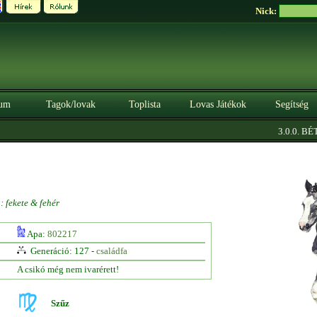
Nick:
um
Tagok/lovak
Toplista
Lovas Játékok
Segítség
3.0.0. BÉTA
: fekete & fehér
Apa:
802217
Generáció: 127 -
családfa
A csikó még nem ivarérett!
Szűz