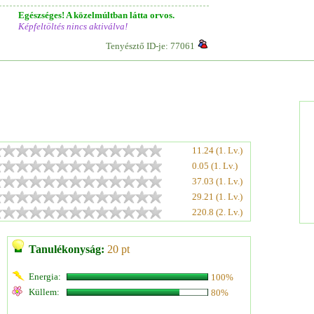
Egészséges! A közelmúltban látta orvos.
Képfeltöltés nincs aktiválva!
Tenyésztő ID-je: 77061
11.24 (1. Lv.)
0.05 (1. Lv.)
37.03 (1. Lv.)
29.21 (1. Lv.)
220.8 (2. Lv.)
Tanulékonyság:
20 pt
Energia:
100%
Küllem:
80%