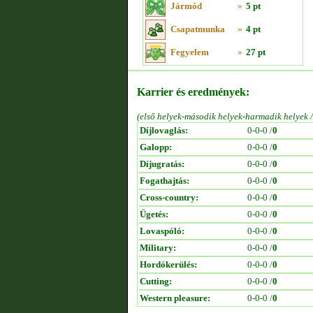
Jármód
»
5 pt
Csapatmunka
»
4 pt
Fegyelem
»
27 pt
Karrier és eredmények:
(első helyek-második helyek-harmadik helyek 
Díjlovaglás:
0-0-0 /
0
Galopp:
0-0-0 /
0
Díjugratás:
0-0-0 /
0
Fogathajtás:
0-0-0 /
0
Cross-country:
0-0-0 /
0
Ügetés:
0-0-0 /
0
Lovaspóló:
0-0-0 /
0
Military:
0-0-0 /
0
Hordókerülés:
0-0-0 /
0
Cutting:
0-0-0 /
0
Western pleasure:
0-0-0 /
0