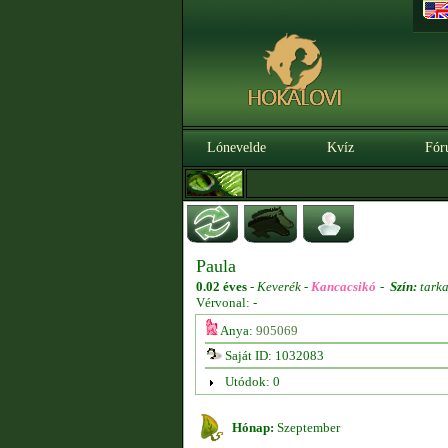
Lónevelde
Kvíz
Fór
Paula
0.02 éves
-
Keverék -
Kancacsikó
-
Szín:
tarka
Vérvonal: -
Anya:
905069
Saját ID: 1032083
Utódok: 0
Hónap:
Szeptember