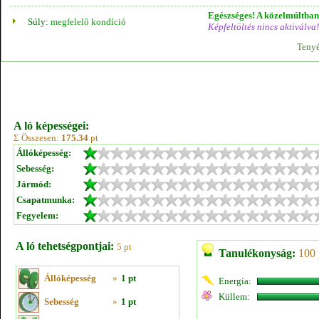
Egészséges! A közelmúltban 
Súly:
megfelelő kondíció
Képfeltöltés nincs aktiválva!
Tenyé
A ló képességei:
Σ Összesen:
175.34
pt
Állóképesség:
Sebesség:
Jármód:
Csapatmunka:
Fegyelem:
A ló tehetségpontjai:
5 pt
Tanulékonyság:
100 
Állóképesség
»
1 pt
Energia:
Küllem:
Sebesség
»
1 pt