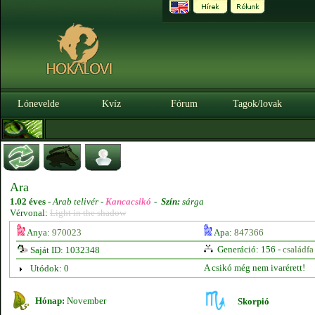
Lónevelde
Kvíz
Fórum
Tagok/lovak
Ara
1.02 éves
-
Arab telivér -
Kancacsikó
-
Szín:
sárga
Vérvonal:
Light in the shadow
Anya:
970023
Apa:
847366
Generáció: 156 -
családfa
Saját ID: 1032348
A csikó még nem ivarérett!
Utódok: 0
Hónap:
November
Skorpió