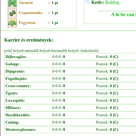
Kedv:
Boldog
Jármód
»
1 pt
Csapatmunka
»
1 pt
A ló be van 
Fegyelem
»
1 pt
Karrier és eredmények:
(első helyek-második helyek-harmadik helyek /indulások)
Díjlovaglás:
0-0-0 /
0
Pontok:
0 (C)
Galopp:
0-0-0 /
0
Pontok:
0 (C)
Díjugratás:
0-0-0 /
0
Pontok:
0 (C)
Fogathajtás:
0-0-0 /
0
Pontok:
0 (C)
Cross-country:
0-0-0 /
0
Pontok:
0 (C)
Ügetés:
0-0-0 /
0
Pontok:
0 (C)
Lovaspóló:
0-0-0 /
0
Pontok:
0 (C)
Military:
0-0-0 /
0
Pontok:
0 (C)
Hordókerülés:
0-0-0 /
0
Pontok:
0 (C)
Cutting:
0-0-0 /
0
Pontok:
0 (C)
Western pleasure:
0-0-0 /
0
Pontok:
0 (C)