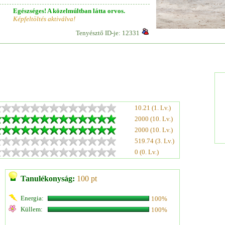
Egészséges! A közelmúltban látta orvos.
Képfeltöltés aktiválva!
Tenyésztő ID-je: 12331
10.21 (1. Lv.)
2000 (10. Lv.)
2000 (10. Lv.)
519.74 (3. Lv.)
0 (0. Lv.)
Tanulékonyság:
100 pt
Energia:
100%
Küllem:
100%