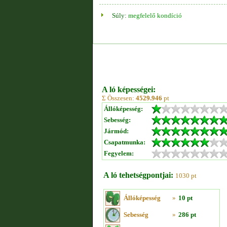
Súly:
megfelelő kondíció
A ló képességei:
Σ Összesen:
4529.946
pt
Állóképesség:
Sebesség:
Jármód:
Csapatmunka:
Fegyelem:
A ló tehetségpontjai:
1030 pt
Állóképesség
»
10 pt
Sebesség
»
286 pt