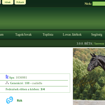
Nick:
um
Tagok/lovak
Toplista
Lovas Játékok
Segítség
|
3.0.0. BÉTA
Szerezz kre
Apa:
1036981
Generáció: 108 -
családfa
Fedezések ebben a körben:
3/4
Rák