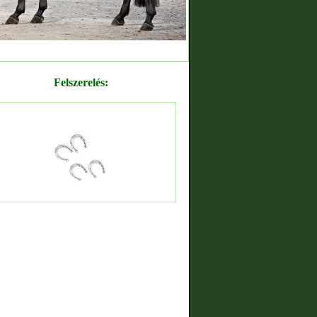
Felszerelés: