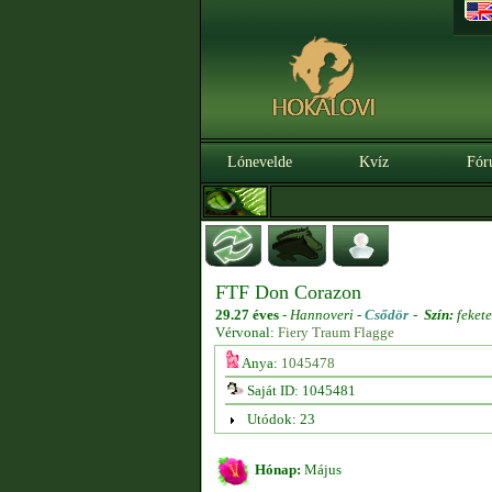
Lónevelde
Kvíz
Fór
FTF Don Corazon
29.27 éves
-
Hannoveri -
Csődör
-
Szín:
fekete
Vérvonal:
Fiery Traum Flagge
Anya:
1045478
Saját ID: 1045481
Utódok: 23
Hónap:
Május