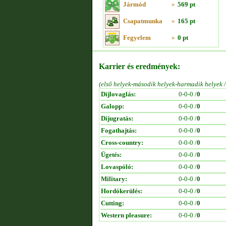
Jármód
»
569 pt
Csapatmunka
»
165 pt
Fegyelem
»
0 pt
Karrier és eredmények:
(első helyek-második helyek-harmadik helyek 
Díjlovaglás:
0-0-0 /
0
Galopp:
0-0-0 /
0
Díjugratás:
0-0-0 /
0
Fogathajtás:
0-0-0 /
0
Cross-country:
0-0-0 /
0
Ügetés:
0-0-0 /
0
Lovaspóló:
0-0-0 /
0
Military:
0-0-0 /
0
Hordókerülés:
0-0-0 /
0
Cutting:
0-0-0 /
0
Western pleasure:
0-0-0 /
0