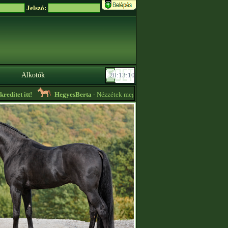
Jelszó:
Alkotók
ditet itt!
HegyesBerta
- Nézzétek meg az ,,Aktuális hirdetéseket" a profil