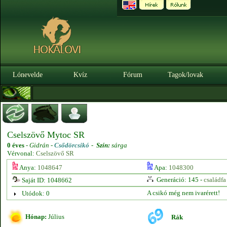
Lónevelde
Kvíz
Fórum
Tagok/lovak
Cselszövő Mytoc SR
0 éves
-
Gidrán -
Csődörcsikó
-
Szín:
sárga
Vérvonal:
Cselszövő SR
Anya:
1048647
Apa:
1048300
Generáció: 145 -
családfa
Saját ID: 1048662
A csikó még nem ivarérett!
Utódok: 0
Hónap:
Július
Rák