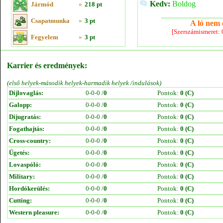
Kedv:
Boldog
Jármód
»
218 pt
Csapatmunka
»
3 pt
A ló nem e
[Szerszámismeret:
Fegyelem
»
3 pt
Karrier és eredmények:
(első helyek-második helyek-harmadik helyek /indulások)
Díjlovaglás:
0-0-0 /
0
Pontok:
0 (C)
Galopp:
0-0-0 /
0
Pontok:
0 (C)
Díjugratás:
0-0-0 /
0
Pontok:
0 (C)
Fogathajtás:
0-0-0 /
0
Pontok:
0 (C)
Cross-country:
0-0-0 /
0
Pontok:
0 (C)
Ügetés:
0-0-0 /
0
Pontok:
0 (C)
Lovaspóló:
0-0-0 /
0
Pontok:
0 (C)
Military:
0-0-0 /
0
Pontok:
0 (C)
Hordókerülés:
0-0-0 /
0
Pontok:
0 (C)
Cutting:
0-0-0 /
0
Pontok:
0 (C)
Western pleasure:
0-0-0 /
0
Pontok:
0 (C)