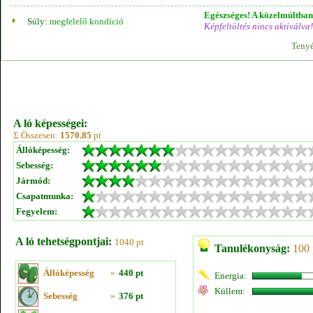
Egészséges! A közelmúltban 
Súly:
megfelelő kondíció
Képfeltöltés nincs aktiválva!
Tenyé
A ló képességei:
Σ Összesen:
1570.85
pt
Állóképesség:
Sebesség:
Jármód:
Csapatmunka:
Fegyelem:
A ló tehetségpontjai:
1040 pt
Tanulékonyság:
100 
Állóképesség
»
440 pt
Energia:
Küllem:
Sebesség
»
376 pt