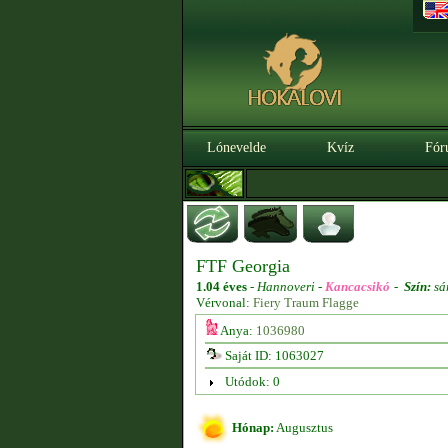
Lónevelde
Kvíz
Fór
FTF Georgia
1.04 éves
-
Hannoveri -
Kancacsikó
-
Szín:
sá
Vérvonal:
Fiery Traum Flagge
Anya:
1036980
Saját ID: 1063027
Utódok: 0
Hónap:
Augusztus