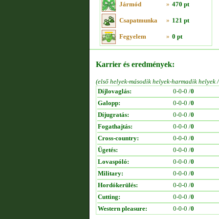
Jármód
»
470 pt
Csapatmunka
»
121 pt
Fegyelem
»
0 pt
Karrier és eredmények:
(első helyek-második helyek-harmadik helyek 
Díjlovaglás:
0-0-0 /
0
Galopp:
0-0-0 /
0
Díjugratás:
0-0-0 /
0
Fogathajtás:
0-0-0 /
0
Cross-country:
0-0-0 /
0
Ügetés:
0-0-0 /
0
Lovaspóló:
0-0-0 /
0
Military:
0-0-0 /
0
Hordókerülés:
0-0-0 /
0
Cutting:
0-0-0 /
0
Western pleasure:
0-0-0 /
0