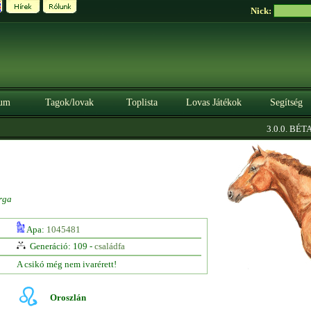
Nick:
um
Tagok/lovak
Toplista
Lovas Játékok
Segítség
|
3.0.0. BÉTA
S
rga
Apa:
1045481
Generáció: 109 -
családfa
A csikó még nem ivarérett!
Oroszlán