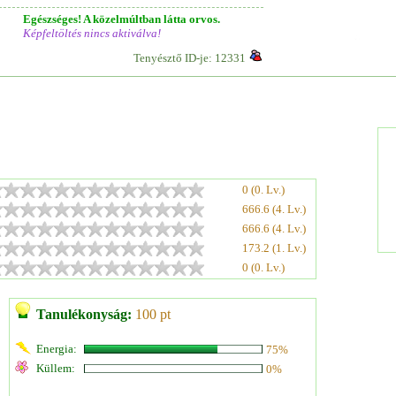
Egészséges! A közelmúltban látta orvos.
Képfeltöltés nincs aktiválva!
Tenyésztő ID-je: 12331
0 (0. Lv.)
666.6 (4. Lv.)
666.6 (4. Lv.)
173.2 (1. Lv.)
0 (0. Lv.)
Tanulékonyság:
100 pt
Energia:
75%
Küllem:
0%