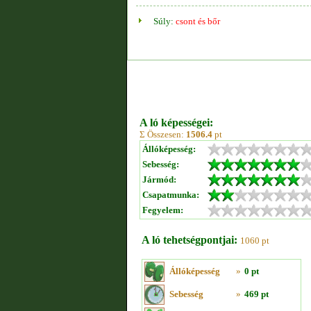
Súly:
csont és bőr
A ló képességei:
Σ Összesen:
1506.4
pt
Állóképesség:
Sebesség:
Jármód:
Csapatmunka:
Fegyelem:
A ló tehetségpontjai:
1060 pt
Állóképesség
»
0 pt
Sebesség
»
469 pt