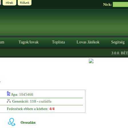
Nick:
um
Tagok/lovak
Toplista
Lovas Játékok
Segítség
3.0.0. BÉTA
e
Apa:
1045468
Generáció: 110 -
családfa
Fedezések ebben a körben:
4/4
Oroszlán