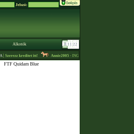
Jelszó:
Alkotók
|
Szerezz kreditet itt!
Annie2005
- INGYEN LOVAK KEZDŐKNEK -
13:33