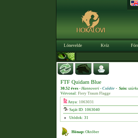
Lónevelde
Kvíz
Fór
FTF Quidam Blue
30.52 éves
-
Hannoveri -
Csődör
-
Szín:
szürk
Vérvonal:
Fiery Traum Flagge
Anya:
1063031
Saját ID: 1063040
Utódok: 31
Hónap:
Október