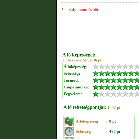
Súly:
csont és bőr
A ló képességei:
Σ Összesen:
5002.36
pt
Állóképesség:
Sebesség:
Jármód:
Csapatmunka:
Fegyelem:
A ló tehetségpontjai:
1052 pt
Állóképesség
»
0 pt
Sebesség
»
486 pt