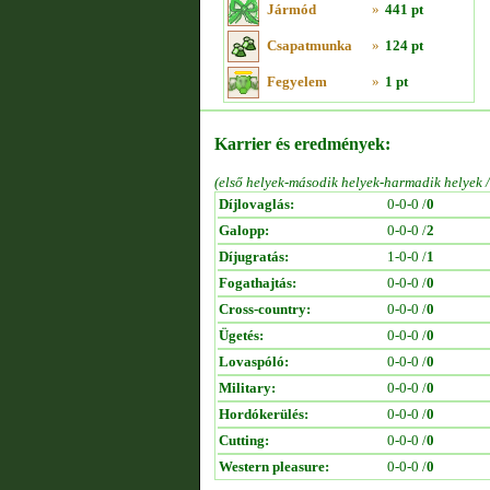
Jármód
»
441 pt
Csapatmunka
»
124 pt
Fegyelem
»
1 pt
Karrier és eredmények:
(első helyek-második helyek-harmadik helyek 
Díjlovaglás:
0-0-0 /
0
Galopp:
0-0-0 /
2
Díjugratás:
1-0-0 /
1
Fogathajtás:
0-0-0 /
0
Cross-country:
0-0-0 /
0
Ügetés:
0-0-0 /
0
Lovaspóló:
0-0-0 /
0
Military:
0-0-0 /
0
Hordókerülés:
0-0-0 /
0
Cutting:
0-0-0 /
0
Western pleasure:
0-0-0 /
0