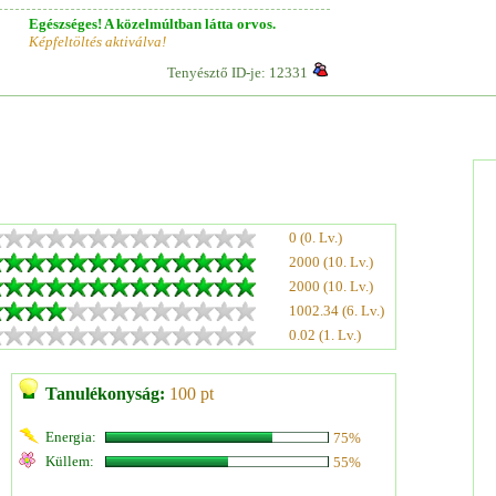
Egészséges! A közelmúltban látta orvos.
Képfeltöltés aktiválva!
Tenyésztő ID-je: 12331
0 (0. Lv.)
2000 (10. Lv.)
2000 (10. Lv.)
1002.34 (6. Lv.)
0.02 (1. Lv.)
Tanulékonyság:
100 pt
Energia:
75%
Küllem:
55%