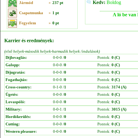
Kedv:
Boldog
Jármód
»
237 pt
Csapatmunka
»
1 pt
A ló be van 
Fegyelem
»
0 pt
Karrier és eredmények:
(első helyek-második helyek-harmadik helyek /indulások)
Díjlovaglás:
0-0-0 /
0
Pontok:
0 (C)
Galopp:
0-0-0 /
0
Pontok:
0 (C)
Díjugratás:
0-0-0 /
0
Pontok:
0 (C)
Fogathajtás:
0-0-0 /
0
Pontok:
0 (C)
Cross-country:
0-1-0 /
1
Pontok:
3174 (A)
Ügetés:
0-0-0 /
0
Pontok:
0 (C)
Lovaspóló:
0-0-0 /
0
Pontok:
0 (C)
Military:
0-0-1 /
1
Pontok:
3015 (A)
Hordókerülés:
0-0-0 /
0
Pontok:
0 (C)
Cutting:
0-0-0 /
0
Pontok:
0 (C)
Western pleasure:
0-0-0 /
0
Pontok:
0 (C)