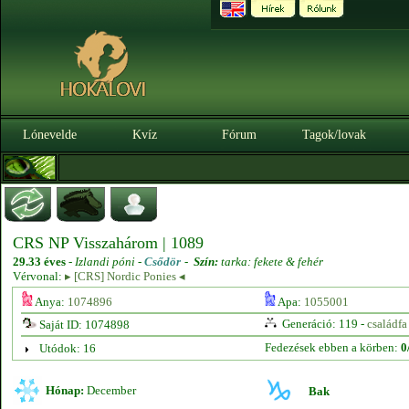
Lónevelde
Kvíz
Fórum
Tagok/lovak
CRS NP Visszahárom | 1089
29.33 éves
-
Izlandi póni -
Csődör
-
Szín:
tarka: fekete & fehér
Vérvonal:
▸ [CRS] Nordic Ponies ◂
Anya:
1074896
Apa:
1055001
Generáció: 119 -
családfa
Saját ID: 1074898
Fedezések ebben a körben:
0
Utódok: 16
Hónap:
December
Bak