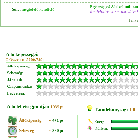
Egészséges! A közelmúltban 
Súly:
megfelelő kondíció
Képfeltöltés nincs aktiválva!
Tenyé
A ló képességei:
Σ Összesen:
5000.789
pt
Állóképesség:
Sebesség:
Jármód:
Csapatmunka:
Fegyelem:
A ló tehetségpontjai:
1089 pt
Tanulékonyság:
100 
Állóképesség
»
471 pt
Energia:
Küllem:
Sebesség
»
380 pt