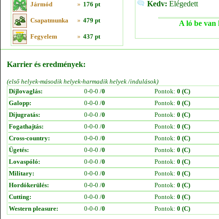
Kedv:
Elégedett
Jármód
»
176 pt
Csapatmunka
»
479 pt
A ló be van 
Fegyelem
»
437 pt
Karrier és eredmények:
(első helyek-második helyek-harmadik helyek /indulások)
Díjlovaglás:
0-0-0 /
0
Pontok:
0 (C)
Galopp:
0-0-0 /
0
Pontok:
0 (C)
Díjugratás:
0-0-0 /
0
Pontok:
0 (C)
Fogathajtás:
0-0-0 /
0
Pontok:
0 (C)
Cross-country:
0-0-0 /
0
Pontok:
0 (C)
Ügetés:
0-0-0 /
0
Pontok:
0 (C)
Lovaspóló:
0-0-0 /
0
Pontok:
0 (C)
Military:
0-0-0 /
0
Pontok:
0 (C)
Hordókerülés:
0-0-0 /
0
Pontok:
0 (C)
Cutting:
0-0-0 /
0
Pontok:
0 (C)
Western pleasure:
0-0-0 /
0
Pontok:
0 (C)