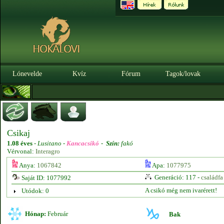
Lónevelde
Kvíz
Fórum
Tagok/lovak
Csikaj
1.08 éves
-
Lusitano -
Kancacsikó
-
Szín:
fakó
Vérvonal:
Interagro
Anya:
1067842
Apa:
1077975
Generáció: 117 -
családfa
Saját ID: 1077992
A csikó még nem ivarérett!
Utódok: 0
Hónap:
Február
Bak