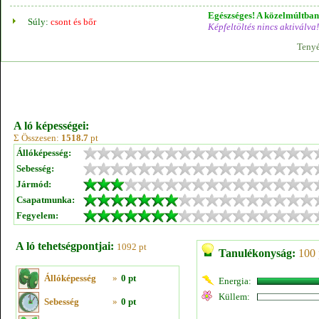
Egészséges! A közelmúltban 
Súly:
csont és bőr
Képfeltöltés nincs aktiválva!
Tenyé
A ló képességei:
Σ Összesen:
1518.7
pt
Állóképesség:
Sebesség:
Jármód:
Csapatmunka:
Fegyelem:
A ló tehetségpontjai:
1092 pt
Tanulékonyság:
100 
Állóképesség
»
0 pt
Energia:
Küllem:
Sebesség
»
0 pt