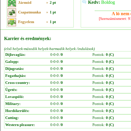
Kedv:
Boldog
Jármód
»
2 pt
Csapatmunka
»
1 pt
A ló nem e
[Szerszámismeret: 
Fegyelem
»
1 pt
Karrier és eredmények:
(első helyek-második helyek-harmadik helyek /indulások)
Díjlovaglás:
0-0-0 /
0
Pontok:
0 (C)
Galopp:
0-0-0 /
0
Pontok:
0 (C)
Díjugratás:
0-0-0 /
0
Pontok:
0 (C)
Fogathajtás:
0-0-0 /
0
Pontok:
0 (C)
Cross-country:
0-0-0 /
0
Pontok:
0 (C)
Ügetés:
0-0-0 /
0
Pontok:
0 (C)
Lovaspóló:
0-0-0 /
0
Pontok:
0 (C)
Military:
0-0-0 /
0
Pontok:
0 (C)
Hordókerülés:
0-0-0 /
0
Pontok:
0 (C)
Cutting:
0-0-0 /
0
Pontok:
0 (C)
Western pleasure:
0-0-0 /
0
Pontok:
0 (C)