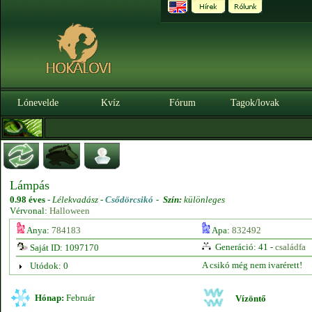
Lónevelde
Kvíz
Fórum
Tagok/lovak
Lámpás
0.98 éves
-
Lélekvadász -
Csődörcsikó
-
Szín:
különleges
Vérvonal:
Halloween
Anya:
784183
Apa:
832492
Generáció: 41 -
családfa
Saját ID: 1097170
A csikó még nem ivarérett!
Utódok: 0
Hónap:
Február
Vízöntő