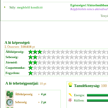
Egészséges! A közelmúltban 
Súly:
megfelelő kondíció
Képfeltöltés nincs aktiválva!
Tenyé
A ló képességei:
Σ Összesen:
510.616
pt
Állóképesség:
Sebesség:
Jármód:
Csapatmunka:
Fegyelem:
A ló tehetségpontjai:
10 pt
Tanulékonyság:
100 
Állóképesség
»
4 pt
Energia:
Küllem:
Sebesség
»
2 pt