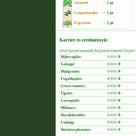
Jármód
»
1 pt
Csapatmunka
»
1 pt
Fegyelem
»
1 pt
Karrier és eredmények:
(első helyek-második helyek-harmadik helyek 
Díjlovaglás:
0-0-0 /
0
Galopp:
0-0-0 /
0
Díjugratás:
0-0-0 /
0
Fogathajtás:
0-0-0 /
0
Cross-country:
0-0-0 /
0
Ügetés:
0-0-0 /
0
Lovaspóló:
0-0-0 /
0
Military:
0-0-0 /
0
Hordókerülés:
0-0-0 /
0
Cutting:
0-0-0 /
0
Western pleasure:
0-0-0 /
0