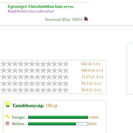
Egészséges! A közelmúltban látta orvos.
Képfeltöltés nincs aktiválva!
Tenyésztő ID-je: 50651
642 (4. Lv.)
666.6 (4. Lv.)
11.23 (1. Lv.)
34.3 (1. Lv.)
56.6 (1. Lv.)
Tanulékonyság:
100 pt
Energia:
100%
Küllem:
80%