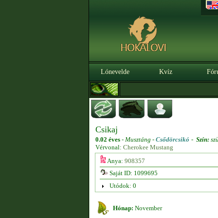
Lónevelde
Kvíz
Fór
Csikaj
0.02 éves
-
Musztáng -
Csődörcsikó
-
Szín:
sz
Vérvonal:
Cherokee Mustang
Anya:
908357
Saját ID: 1099695
Utódok: 0
Hónap:
November