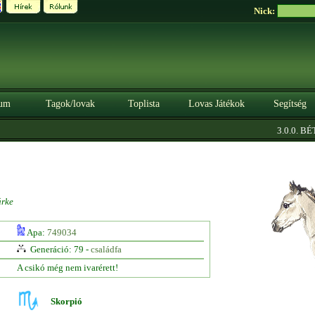
Nick:
um
Tagok/lovak
Toplista
Lovas Játékok
Segítség
3.0.0. BÉTA
ürke
Apa:
749034
Generáció: 79 -
családfa
A csikó még nem ivarérett!
Skorpió