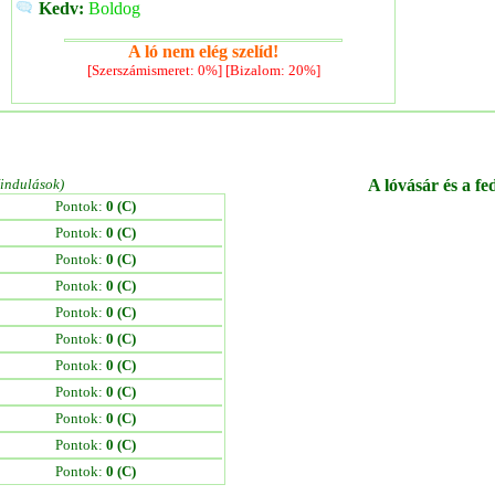
Kedv:
Boldog
A ló nem elég szelíd!
[Szerszámismeret: 0%] [Bizalom: 20%]
/indulások)
A lóvásár és a fe
Pontok:
0 (C)
Pontok:
0 (C)
Pontok:
0 (C)
Pontok:
0 (C)
Pontok:
0 (C)
Pontok:
0 (C)
Pontok:
0 (C)
Pontok:
0 (C)
Pontok:
0 (C)
Pontok:
0 (C)
Pontok:
0 (C)