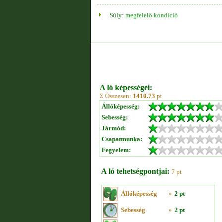
Súly:
megfelelő kondíció
A ló képességei:
Σ Összesen:
1410.73
pt
Állóképesség:
Sebesség:
Jármód:
Csapatmunka:
Fegyelem:
A ló tehetségpontjai:
7 pt
Állóképesség
»
2 pt
Sebesség
»
2 pt