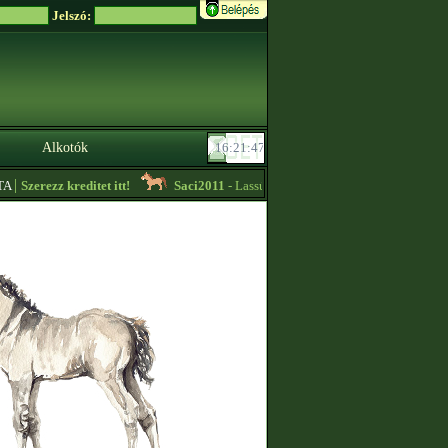
Jelszó:
Alkotók
|
Szerezz kreditet itt!
Saci2011
- Lassúkörös edzést vállalok, további inform