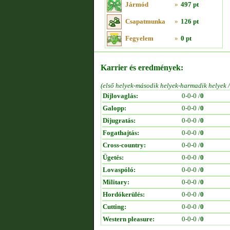
Jármód
»
497 pt
Csapatmunka
»
126 pt
Fegyelem
»
0 pt
Karrier és eredmények:
(első helyek-második helyek-harmadik helyek 
Díjlovaglás:
0-0-0 /
0
Galopp:
0-0-0 /
0
Díjugratás:
0-0-0 /
0
Fogathajtás:
0-0-0 /
0
Cross-country:
0-0-0 /
0
Ügetés:
0-0-0 /
0
Lovaspóló:
0-0-0 /
0
Military:
0-0-0 /
0
Hordókerülés:
0-0-0 /
0
Cutting:
0-0-0 /
0
Western pleasure:
0-0-0 /
0