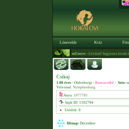
Lónevelde
Kvíz
Fór
|
.0. BÉTA
Szerezz kreditet itt!
CitromEmese
- Lóvásár! Ingyenes lovak is 
Csikaj
1.06 éves
-
Oldenburgi -
Kancacsikó
-
Szín:
s
Vérvonal:
Nymphenburg
Anya:
1077781
Saját ID: 1102794
Utódok: 0
Hónap:
December