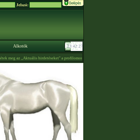
Jelszó:
Alkotók
k meg az ,,Aktuális hirdetéseket" a profilomon! Lehet hogy érdekel! -
20:37