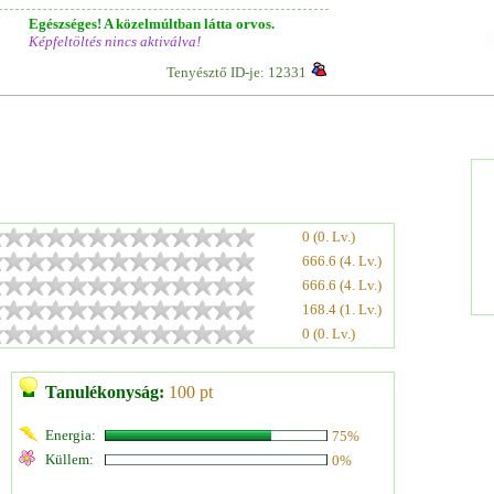
Egészséges! A közelmúltban látta orvos.
Képfeltöltés nincs aktiválva!
Tenyésztő ID-je: 12331
0 (0. Lv.)
666.6 (4. Lv.)
666.6 (4. Lv.)
168.4 (1. Lv.)
0 (0. Lv.)
Tanulékonyság:
100 pt
Energia:
75%
Küllem:
0%