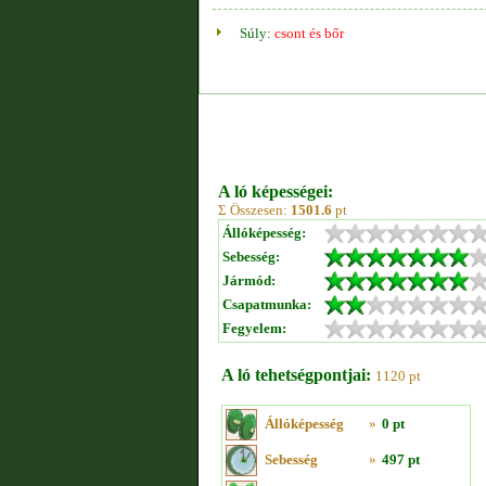
Súly:
csont és bőr
A ló képességei:
Σ Összesen:
1501.6
pt
Állóképesség:
Sebesség:
Jármód:
Csapatmunka:
Fegyelem:
A ló tehetségpontjai:
1120 pt
Állóképesség
»
0 pt
Sebesség
»
497 pt