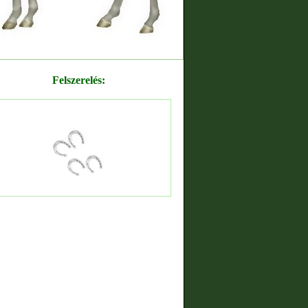
Felszerelés: