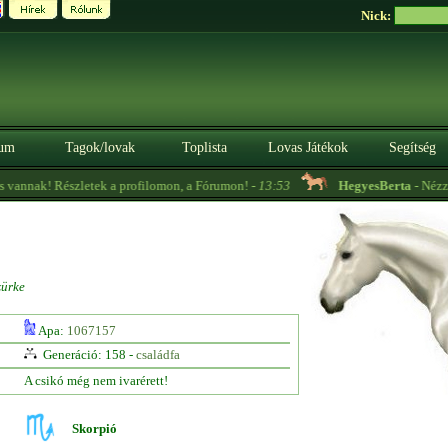
Nick:
um
Tagok/lovak
Toplista
Lovas Játékok
Segítség
vannak! Részletek a profilomon, a Fórumon! -
13:53
HegyesBerta
- Nézzéte
zürke
Apa:
1067157
Generáció: 158 -
családfa
A csikó még nem ivarérett!
Skorpió