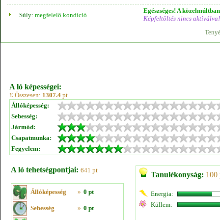
Egészséges! A közelmúltban 
Súly:
megfelelő kondíció
Képfeltöltés nincs aktiválva!
Tenyé
A ló képességei:
Σ Összesen:
1307.4
pt
Állóképesség:
Sebesség:
Jármód:
Csapatmunka:
Fegyelem:
A ló tehetségpontjai:
641 pt
Tanulékonyság:
100 
Állóképesség
»
0 pt
Energia:
Küllem:
Sebesség
»
0 pt