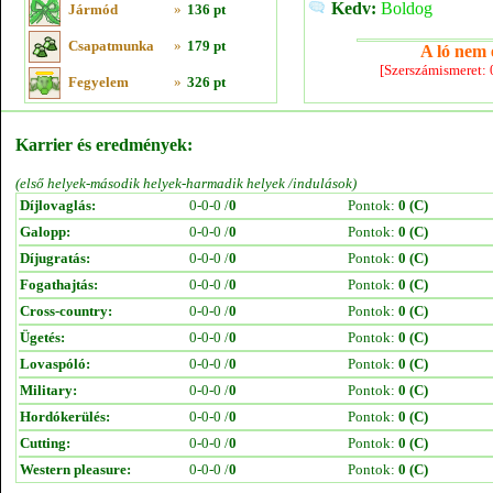
Kedv:
Boldog
Jármód
»
136 pt
Csapatmunka
»
179 pt
A ló nem e
[Szerszámismeret:
Fegyelem
»
326 pt
Karrier és eredmények:
(első helyek-második helyek-harmadik helyek /indulások)
Díjlovaglás:
0-0-0 /
0
Pontok:
0 (C)
Galopp:
0-0-0 /
0
Pontok:
0 (C)
Díjugratás:
0-0-0 /
0
Pontok:
0 (C)
Fogathajtás:
0-0-0 /
0
Pontok:
0 (C)
Cross-country:
0-0-0 /
0
Pontok:
0 (C)
Ügetés:
0-0-0 /
0
Pontok:
0 (C)
Lovaspóló:
0-0-0 /
0
Pontok:
0 (C)
Military:
0-0-0 /
0
Pontok:
0 (C)
Hordókerülés:
0-0-0 /
0
Pontok:
0 (C)
Cutting:
0-0-0 /
0
Pontok:
0 (C)
Western pleasure:
0-0-0 /
0
Pontok:
0 (C)