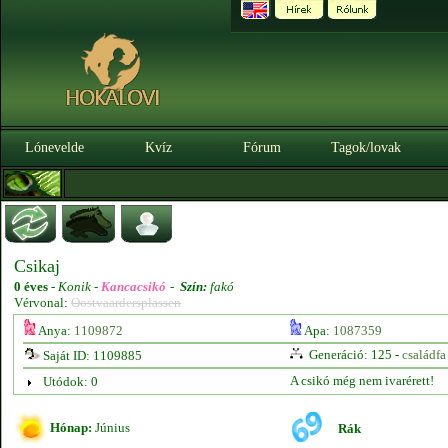
Lónevelde
Kvíz
Fórum
Tagok/lovak
Csikaj
0 éves
-
Konik -
Kancacsikó
-
Szín:
fakó
Vérvonal:
Oostvaardersplassen
Anya:
1109872
Apa:
1087359
Generáció: 125 -
családfa
Saját ID: 1109885
A csikó még nem ivarérett!
Utódok: 0
Hónap:
Június
Rák