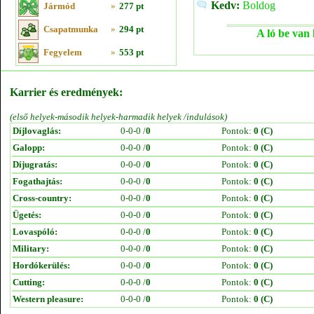
Kedv:
Boldog
Jármód
»
277 pt
Csapatmunka
»
294 pt
A ló be van 
Fegyelem
»
553 pt
Karrier és eredmények:
(első helyek-második helyek-harmadik helyek /indulások)
Díjlovaglás:
0-0-0 /
0
Pontok:
0 (C)
Galopp:
0-0-0 /
0
Pontok:
0 (C)
Díjugratás:
0-0-0 /
0
Pontok:
0 (C)
Fogathajtás:
0-0-0 /
0
Pontok:
0 (C)
Cross-country:
0-0-0 /
0
Pontok:
0 (C)
Ügetés:
0-0-0 /
0
Pontok:
0 (C)
Lovaspóló:
0-0-0 /
0
Pontok:
0 (C)
Military:
0-0-0 /
0
Pontok:
0 (C)
Hordókerülés:
0-0-0 /
0
Pontok:
0 (C)
Cutting:
0-0-0 /
0
Pontok:
0 (C)
Western pleasure:
0-0-0 /
0
Pontok:
0 (C)