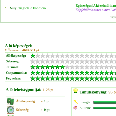
Egészséges! A közelmúltban 
Súly:
megfelelő kondíció
Képfeltöltés nincs aktiválva!
Tenyé
A ló képességei:
Σ Összesen:
4604.511
pt
Állóképesség:
Sebesség:
Jármód:
Csapatmunka:
Fegyelem:
A ló tehetségpontjai:
1125 pt
Tanulékonyság:
95 p
Állóképesség
»
1 pt
Energia:
Küllem:
Sebesség
»
0 pt