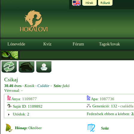
Lónevelde
Kvíz
Fórum
Tagok/lovak
Csikaj
30.46 éves
-
Konik -
Csődör
-
Szín:
fakó
Vérvonal: -
Anya:
1109877
Apa:
1087736
Generáció: 132 -
családfa
Saját ID: 1109892
Fedezések ebben a körben:
2
Utódok: 2
Hónap:
Október
Szűz