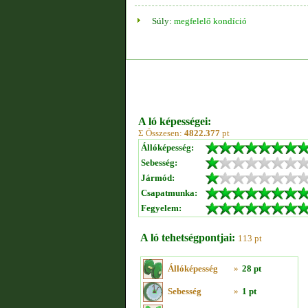
Súly:
megfelelő kondíció
A ló képességei:
Σ Összesen:
4822.377
pt
Állóképesség:
Sebesség:
Jármód:
Csapatmunka:
Fegyelem:
A ló tehetségpontjai:
113 pt
Állóképesség
»
28 pt
Sebesség
»
1 pt