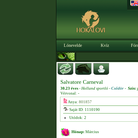
Lónevelde
Kvíz
Fór
Salvatore Carneval
30.23 éves
-
Holland sportló -
Csődör
-
Szín:
Vérvonal: -
Anya:
801857
Saját ID: 1110190
Utódok: 2
Hónap:
Március