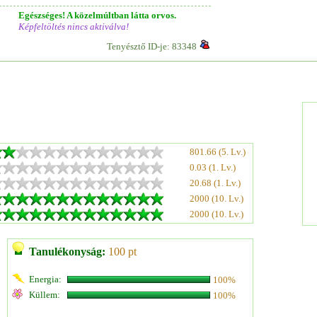
Egészséges! A közelmúltban látta orvos.
Képfeltöltés nincs aktiválva!
Tenyésztő ID-je: 83348
801.66 (5. Lv.)
0.03 (1. Lv.)
20.68 (1. Lv.)
2000 (10. Lv.)
2000 (10. Lv.)
Tanulékonyság:
100 pt
Energia:
100%
Küllem:
100%