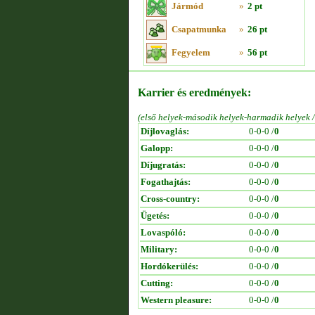
Jármód
»
2 pt
Csapatmunka
»
26 pt
Fegyelem
»
56 pt
Karrier és eredmények:
(első helyek-második helyek-harmadik helyek 
Díjlovaglás:
0-0-0 /
0
Galopp:
0-0-0 /
0
Díjugratás:
0-0-0 /
0
Fogathajtás:
0-0-0 /
0
Cross-country:
0-0-0 /
0
Ügetés:
0-0-0 /
0
Lovaspóló:
0-0-0 /
0
Military:
0-0-0 /
0
Hordókerülés:
0-0-0 /
0
Cutting:
0-0-0 /
0
Western pleasure:
0-0-0 /
0