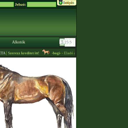
Jelszó:
Alkotók
|
A
Szerezz kreditet itt!
-bogi-
- Eladó alapáras unizusok és minden más nálam