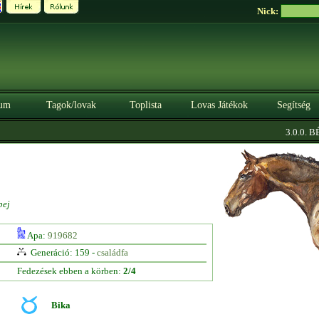
Nick:
um
Tagok/lovak
Toplista
Lovas Játékok
Segítség
3.0.0. BÉT
pej
Apa:
919682
Generáció: 159 -
családfa
Fedezések ebben a körben:
2/4
Bika