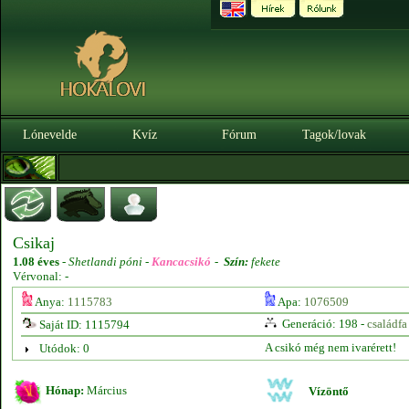
Lónevelde
Kvíz
Fórum
Tagok/lovak
Csikaj
1.08 éves
-
Shetlandi póni -
Kancacsikó
-
Szín:
fekete
Vérvonal: -
Anya:
1115783
Apa:
1076509
Generáció: 198 -
családfa
Saját ID: 1115794
A csikó még nem ivarérett!
Utódok: 0
Hónap:
Március
Vízöntő