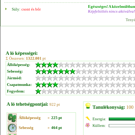
Egészséges! A közelmúltban 
Súly:
csont és bőr
Képfeltöltés nincs aktiválva!
Tenyé
A ló képességei:
Σ Összesen:
1322.001
pt
Állóképesség:
Sebesség:
Jármód:
Csapatmunka:
Fegyelem:
A ló tehetségpontjai:
922 pt
Tanulékonyság:
100 
Állóképesség
»
225 pt
Energia:
Küllem:
Sebesség
»
464 pt