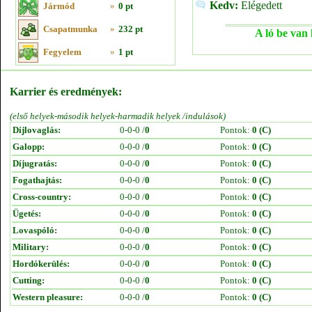
Kedv:
Elégedett
Jármód
»
0 pt
Csapatmunka
»
232 pt
A ló be van 
Fegyelem
»
1 pt
Karrier és eredmények:
(első helyek-második helyek-harmadik helyek /indulások)
Díjlovaglás:
0-0-0 /
0
Pontok:
0 (C)
Galopp:
0-0-0 /
0
Pontok:
0 (C)
Díjugratás:
0-0-0 /
0
Pontok:
0 (C)
Fogathajtás:
0-0-0 /
0
Pontok:
0 (C)
Cross-country:
0-0-0 /
0
Pontok:
0 (C)
Ügetés:
0-0-0 /
0
Pontok:
0 (C)
Lovaspóló:
0-0-0 /
0
Pontok:
0 (C)
Military:
0-0-0 /
0
Pontok:
0 (C)
Hordókerülés:
0-0-0 /
0
Pontok:
0 (C)
Cutting:
0-0-0 /
0
Pontok:
0 (C)
Western pleasure:
0-0-0 /
0
Pontok:
0 (C)