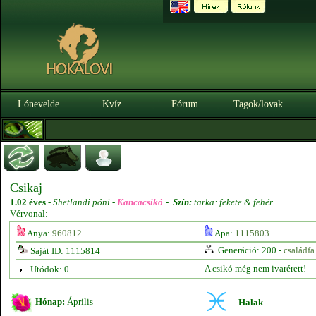
Lónevelde
Kvíz
Fórum
Tagok/lovak
Csikaj
1.02 éves
-
Shetlandi póni -
Kancacsikó
-
Szín:
tarka: fekete & fehér
Vérvonal: -
Anya:
960812
Apa:
1115803
Generáció: 200 -
családfa
Saját ID: 1115814
A csikó még nem ivarérett!
Utódok: 0
Hónap:
Április
Halak