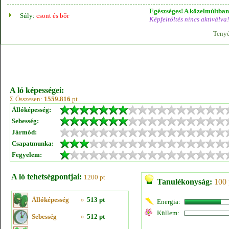
Egészséges! A közelmúltban 
Súly:
csont és bőr
Képfeltöltés nincs aktiválva!
Tenyé
A ló képességei:
Σ Összesen:
1559.816
pt
Állóképesség:
Sebesség:
Jármód:
Csapatmunka:
Fegyelem:
A ló tehetségpontjai:
1200 pt
Tanulékonyság:
100 
Állóképesség
»
513 pt
Energia:
Küllem:
Sebesség
»
512 pt