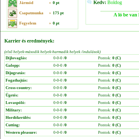
Kedv:
Boldog
Jármód
»
0 pt
Csapatmunka
»
175 pt
A ló be van 
Fegyelem
»
0 pt
Karrier és eredmények:
(első helyek-második helyek-harmadik helyek /indulások)
Díjlovaglás:
0-0-0 /
0
Pontok:
0 (C)
Galopp:
0-0-0 /
0
Pontok:
0 (C)
Díjugratás:
0-0-0 /
0
Pontok:
0 (C)
Fogathajtás:
0-0-0 /
0
Pontok:
0 (C)
Cross-country:
0-0-0 /
0
Pontok:
0 (C)
Ügetés:
0-0-0 /
0
Pontok:
0 (C)
Lovaspóló:
0-0-0 /
0
Pontok:
0 (C)
Military:
0-0-0 /
0
Pontok:
0 (C)
Hordókerülés:
0-0-0 /
0
Pontok:
0 (C)
Cutting:
0-0-0 /
0
Pontok:
0 (C)
Western pleasure:
0-0-0 /
0
Pontok:
0 (C)