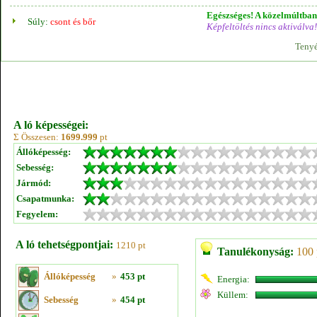
Egészséges! A közelmúltban 
Súly:
csont és bőr
Képfeltöltés nincs aktiválva!
Tenyé
A ló képességei:
Σ Összesen:
1699.999
pt
Állóképesség:
Sebesség:
Jármód:
Csapatmunka:
Fegyelem:
A ló tehetségpontjai:
1210 pt
Tanulékonyság:
100 
Állóképesség
»
453 pt
Energia:
Küllem:
Sebesség
»
454 pt