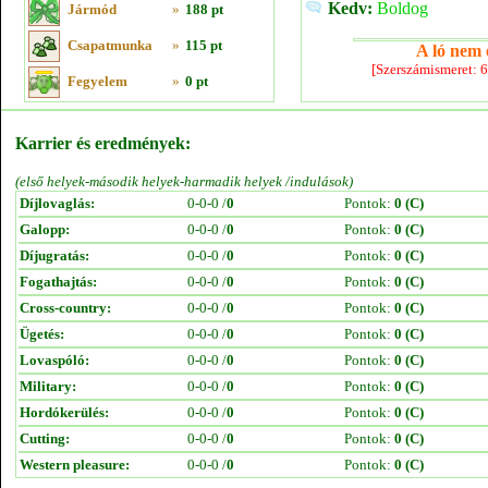
Kedv:
Boldog
Jármód
»
188 pt
Csapatmunka
»
115 pt
A ló nem e
[Szerszámismeret: 
Fegyelem
»
0 pt
Karrier és eredmények:
(első helyek-második helyek-harmadik helyek /indulások)
Díjlovaglás:
0-0-0 /
0
Pontok:
0 (C)
Galopp:
0-0-0 /
0
Pontok:
0 (C)
Díjugratás:
0-0-0 /
0
Pontok:
0 (C)
Fogathajtás:
0-0-0 /
0
Pontok:
0 (C)
Cross-country:
0-0-0 /
0
Pontok:
0 (C)
Ügetés:
0-0-0 /
0
Pontok:
0 (C)
Lovaspóló:
0-0-0 /
0
Pontok:
0 (C)
Military:
0-0-0 /
0
Pontok:
0 (C)
Hordókerülés:
0-0-0 /
0
Pontok:
0 (C)
Cutting:
0-0-0 /
0
Pontok:
0 (C)
Western pleasure:
0-0-0 /
0
Pontok:
0 (C)