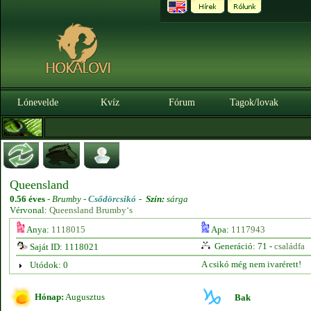
Lónevelde
Kvíz
Fórum
Tagok/lovak
Queensland
0.56 éves
-
Brumby -
Csődörcsikó
-
Szín:
sárga
Vérvonal:
Queensland Brumby‘s
Anya:
1118015
Apa:
1117943
Generáció: 71 -
családfa
Saját ID: 1118021
A csikó még nem ivarérett!
Utódok: 0
Hónap:
Augusztus
Bak