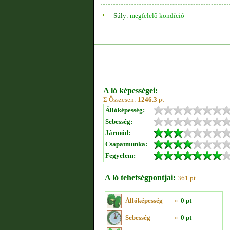
Súly:
megfelelő kondíció
A ló képességei:
Σ Összesen:
1246.3
pt
Állóképesség:
Sebesség:
Jármód:
Csapatmunka:
Fegyelem:
A ló tehetségpontjai:
361 pt
Állóképesség
»
0 pt
Sebesség
»
0 pt