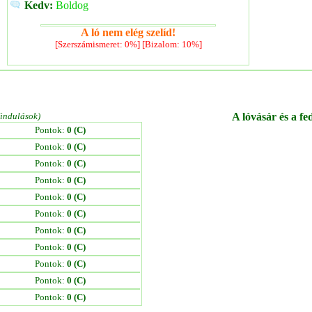
Kedv:
Boldog
A ló nem elég szelíd!
[Szerszámismeret: 0%] [Bizalom: 10%]
/indulások)
A lóvásár és a fe
Pontok:
0 (C)
Pontok:
0 (C)
Pontok:
0 (C)
Pontok:
0 (C)
Pontok:
0 (C)
Pontok:
0 (C)
Pontok:
0 (C)
Pontok:
0 (C)
Pontok:
0 (C)
Pontok:
0 (C)
Pontok:
0 (C)