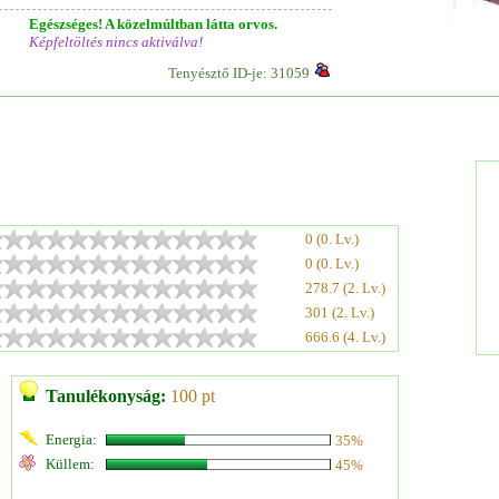
Egészséges! A közelmúltban látta orvos.
Képfeltöltés nincs aktiválva!
Tenyésztő ID-je: 31059
0 (0. Lv.)
0 (0. Lv.)
278.7 (2. Lv.)
301 (2. Lv.)
666.6 (4. Lv.)
Tanulékonyság:
100 pt
Energia:
35%
Küllem:
45%