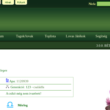
Nick:
um
Tagok/lovak
Toplista
Lovas Játékok
Segítség
3.0.0. BÉTA
leges
Apa:
1120939
Generáció: 123 -
családfa
A csikó még nem ivarérett!
Mérleg