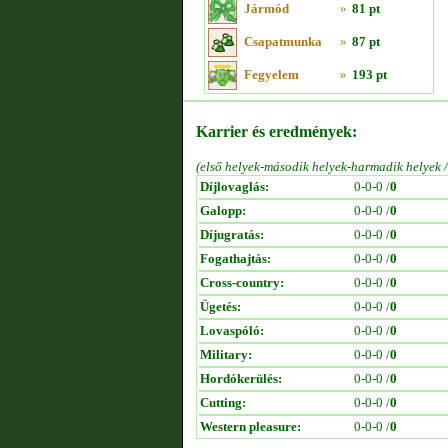
Jármód
»
81 pt
Csapatmunka
»
87 pt
Fegyelem
»
193 pt
Karrier és eredmények:
(első helyek-második helyek-harmadik helyek 
Díjlovaglás:
0-0-0 /
0
Galopp:
0-0-0 /
0
Díjugratás:
0-0-0 /
0
Fogathajtás:
0-0-0 /
0
Cross-country:
0-0-0 /
0
Ügetés:
0-0-0 /
0
Lovaspóló:
0-0-0 /
0
Military:
0-0-0 /
0
Hordókerülés:
0-0-0 /
0
Cutting:
0-0-0 /
0
Western pleasure:
0-0-0 /
0