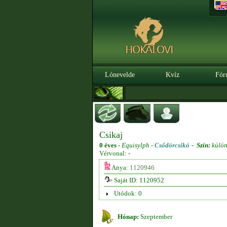
Lónevelde
Kvíz
Fór
Csikaj
0 éves
-
Equisylph -
Csődörcsikó
-
Szín:
külön
Vérvonal: -
Anya:
1120946
Saját ID: 1120952
Utódok: 0
Hónap:
Szeptember