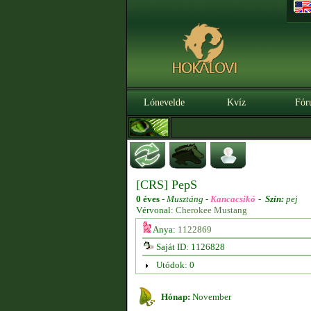
Lónevelde
Kvíz
Fór
[CRS] PepS
0 éves
-
Musztáng -
Kancacsikó
-
Szín:
pej
Vérvonal:
Cherokee Mustang
Anya:
1122869
Saját ID: 1126828
Utódok: 0
Hónap:
November