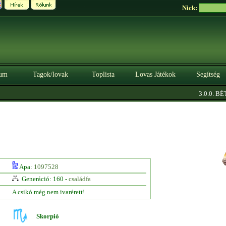
Nick:
um
Tagok/lovak
Toplista
Lovas Játékok
Segítség
3.0.0. BÉT
Apa:
1097528
Generáció: 160 -
családfa
A csikó még nem ivarérett!
Skorpió