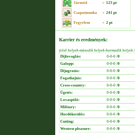
Jármód
»
125 pt
Csapatmunka
»
241 pt
Fegyelem
»
2 pt
Karrier és eredmények:
(első helyek-második helyek-harmadik helyek 
Díjlovaglás:
0-0-0 /
0
Galopp:
0-0-0 /
0
Díjugratás:
0-0-0 /
0
Fogathajtás:
0-0-0 /
0
Cross-country:
0-0-0 /
0
Ügetés:
0-0-0 /
0
Lovaspóló:
0-0-0 /
0
Military:
0-0-0 /
0
Hordókerülés:
0-0-0 /
0
Cutting:
0-0-0 /
0
Western pleasure:
0-0-0 /
0