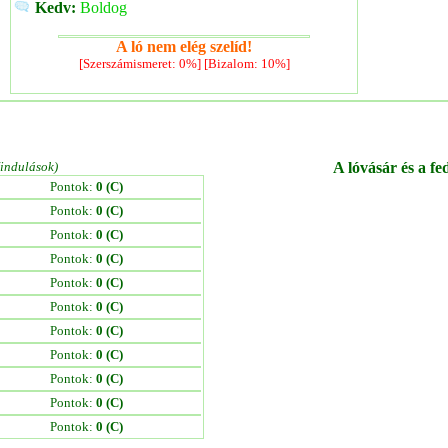
Kedv:
Boldog
A ló nem elég szelíd!
[Szerszámismeret: 0%] [Bizalom: 10%]
/indulások)
A lóvásár és a fe
Pontok:
0 (C)
Pontok:
0 (C)
Pontok:
0 (C)
Pontok:
0 (C)
Pontok:
0 (C)
Pontok:
0 (C)
Pontok:
0 (C)
Pontok:
0 (C)
Pontok:
0 (C)
Pontok:
0 (C)
Pontok:
0 (C)