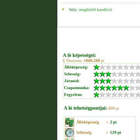
Súly:
megfelelő kondíció
A ló képességei:
Σ Összesen:
1066.268
pt
Állóképesség:
Sebesség:
Jármód:
Csapatmunka:
Fegyelem:
A ló tehetségpontjai:
499 pt
Állóképesség
»
2 pt
Sebesség
»
129 pt