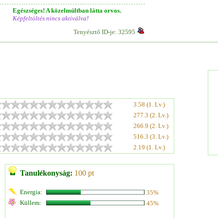
Egészséges! A közelmúltban látta orvos.
Képfeltöltés nincs aktiválva!
Tenyésztő ID-je: 32595
3.58 (1. Lv.)
277.3 (2. Lv.)
266.9 (2. Lv.)
516.3 (3. Lv.)
2.19 (1. Lv.)
Tanulékonyság:
100 pt
Energia:
35%
Küllem:
45%