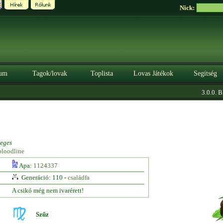
Nick:
um
Tagok/lovak
Toplista
Lovas Játékok
Segítség
3.0.0. BÉ
eges
bloodline
Apa:
1124337
Generáció: 110 -
családfa
A csikó még nem ivarérett!
Szűz