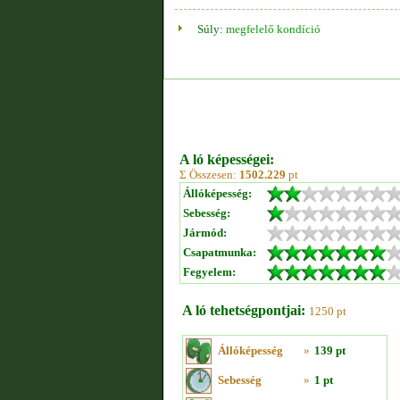
Súly:
megfelelő kondíció
A ló képességei:
Σ Összesen:
1502.229
pt
Állóképesség:
Sebesség:
Jármód:
Csapatmunka:
Fegyelem:
A ló tehetségpontjai:
1250 pt
Állóképesség
»
139 pt
Sebesség
»
1 pt