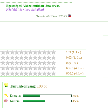
Egészséges! A közelmúltban látta orvos.
Képfeltöltés nincs aktiválva!
Tenyésztő ID-je: 32595
169 (1. Lv.)
0.03 (1. Lv.)
0 (0. Lv.)
666.6 (4. Lv.)
666.6 (4. Lv.)
Tanulékonyság:
100 pt
Energia:
35%
Küllem:
45%