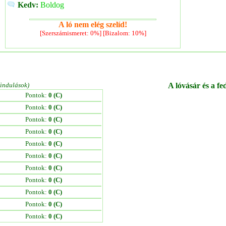
Kedv:
Boldog
A ló nem elég szelíd!
[Szerszámismeret: 0%] [Bizalom: 10%]
/indulások)
A lóvásár és a fe
Pontok:
0 (C)
Pontok:
0 (C)
Pontok:
0 (C)
Pontok:
0 (C)
Pontok:
0 (C)
Pontok:
0 (C)
Pontok:
0 (C)
Pontok:
0 (C)
Pontok:
0 (C)
Pontok:
0 (C)
Pontok:
0 (C)