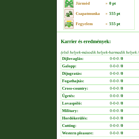
Jármód
»
0 pt
Csapatmunka
»
555 pt
Fegyelem
»
555 pt
Karrier és eredmények:
(első helyek-második helyek-harmadik helyek 
Díjlovaglás:
0-0-0 /
0
Galopp:
0-0-0 /
0
Díjugratás:
0-0-0 /
0
Fogathajtás:
0-0-0 /
0
Cross-country:
0-0-0 /
0
Ügetés:
0-0-0 /
0
Lovaspóló:
0-0-0 /
0
Military:
0-0-0 /
0
Hordókerülés:
0-0-0 /
0
Cutting:
0-0-0 /
0
Western pleasure:
0-0-0 /
0