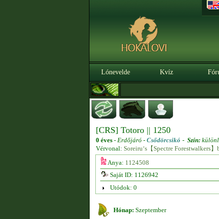
Lónevelde
Kvíz
Fór
[CRS] Totoro || 1250
0 éves
-
Erdőjáró -
Csődörcsikó
-
Szín:
különl
Vérvonal:
Soreiru‘s【Spectre Forestwalkers】
Anya:
1124508
Saját ID: 1126942
Utódok: 0
Hónap:
Szeptember