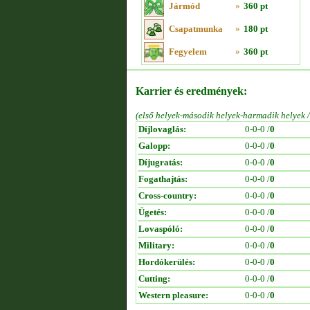
Jármód
»
360 pt
Csapatmunka
»
180 pt
Fegyelem
»
360 pt
Karrier és eredmények:
(első helyek-második helyek-harmadik helyek 
Díjlovaglás:
0-0-0 /
0
Galopp:
0-0-0 /
0
Díjugratás:
0-0-0 /
0
Fogathajtás:
0-0-0 /
0
Cross-country:
0-0-0 /
0
Ügetés:
0-0-0 /
0
Lovaspóló:
0-0-0 /
0
Military:
0-0-0 /
0
Hordókerülés:
0-0-0 /
0
Cutting:
0-0-0 /
0
Western pleasure:
0-0-0 /
0