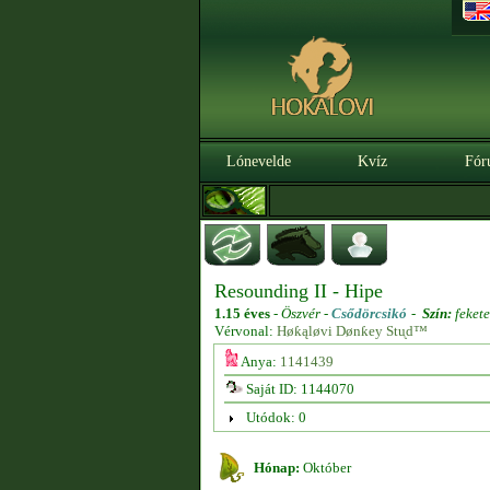
Lónevelde
Kvíz
Fór
Resounding II - Hipe
1.15 éves
-
Öszvér -
Csődörcsikó
-
Szín:
fekete
Vérvonal:
Høƙąløvi Dønƙey Stᶙd™
Anya:
1141439
Saját ID: 1144070
Utódok: 0
Hónap:
Október