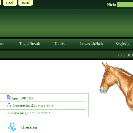
Nick:
um
Tagok/lovak
Toplista
Lovas Játékok
Segítség
3.0.0. BÉTA
Apa:
1087200
Generáció: 255 -
családfa
A csikó még nem ivarérett!
Oroszlán