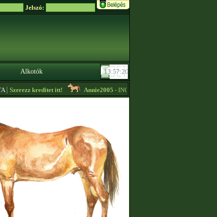
Jelszó:
Alkotók
|
Szerezz kreditet itt!
Annie2005
- INGYEN LOVAK KEZDŐKNEK -
13:33