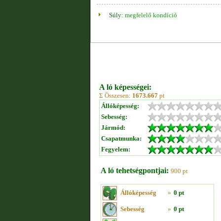
Súly:
megfelelő kondíció
A ló képességei:
Σ Összesen:
1673.667
pt
Állóképesség:
Sebesség:
Jármód:
Csapatmunka:
Fegyelem:
A ló tehetségpontjai:
900 pt
Állóképesség
»
0 pt
Sebesség
»
0 pt