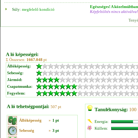
Egészséges! A közelmúltban 
Súly:
megfelelő kondíció
Képfeltöltés nincs aktiválva!
Tenyé
A ló képességei:
Σ Összesen:
1667.048
pt
Állóképesség:
Sebesség:
Jármód:
Csapatmunka:
Fegyelem:
A ló tehetségpontjai:
507 pt
Tanulékonyság:
100 
Állóképesség
»
1 pt
Energia:
Küllem:
Sebesség
»
3 pt