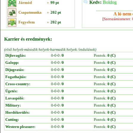
Kedv:
Boldog
Jármód
»
99 pt
Csapatmunka
»
202 pt
A ló nem e
[Szerszámismeret:
Fegyelem
»
202 pt
Karrier és eredmények:
(első helyek-második helyek-harmadik helyek /indulások)
Díjlovaglás:
0-0-0 /
0
Pontok:
0 (C)
Galopp:
0-0-0 /
0
Pontok:
0 (C)
Díjugratás:
0-0-0 /
0
Pontok:
0 (C)
Fogathajtás:
0-0-0 /
0
Pontok:
0 (C)
Cross-country:
0-0-0 /
0
Pontok:
0 (C)
Ügetés:
0-0-0 /
0
Pontok:
0 (C)
Lovaspóló:
0-0-0 /
0
Pontok:
0 (C)
Military:
0-0-0 /
0
Pontok:
0 (C)
Hordókerülés:
0-0-0 /
0
Pontok:
0 (C)
Cutting:
0-0-0 /
0
Pontok:
0 (C)
Western pleasure:
0-0-0 /
0
Pontok:
0 (C)