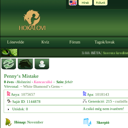
Lónevelde
Kvíz
Fórum
Tagok/lovak
|
3.0.0. BÉTA
Szerezz kreditet itt
Penny‘s Mistake
0 éves
-
Holsteini -
Kancacsikó
-
Szín:
fehér
Vérvonal:
~ White Điamond‘s Gems ~
Anya:
1075657
Apa:
1018143
Generáció: 215 -
családfa
Saját ID: 1144878
A csikó még nem ivarérett!
Utódok: 0
Hónap:
November
Skorpió