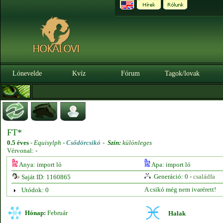
Lónevelde
Kvíz
Fórum
Tagok/lovak
FT*
0.5 éves
-
Equisylph -
Csődörcsikó
-
Szín:
különleges
Vérvonal: -
Anya: import ló
Apa: import ló
Generáció: 0 -
családfa
Saját ID: 1160865
A csikó még nem ivarérett!
Utódok: 0
Hónap:
Február
Halak