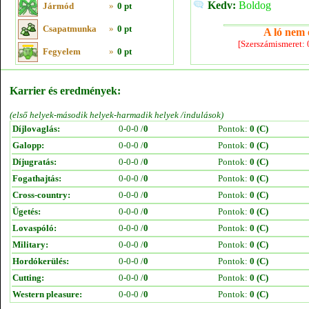
Kedv:
Boldog
Jármód
»
0 pt
Csapatmunka
»
0 pt
A ló nem e
[Szerszámismeret:
Fegyelem
»
0 pt
Karrier és eredmények:
(első helyek-második helyek-harmadik helyek /indulások)
Díjlovaglás:
0-0-0 /
0
Pontok:
0 (C)
Galopp:
0-0-0 /
0
Pontok:
0 (C)
Díjugratás:
0-0-0 /
0
Pontok:
0 (C)
Fogathajtás:
0-0-0 /
0
Pontok:
0 (C)
Cross-country:
0-0-0 /
0
Pontok:
0 (C)
Ügetés:
0-0-0 /
0
Pontok:
0 (C)
Lovaspóló:
0-0-0 /
0
Pontok:
0 (C)
Military:
0-0-0 /
0
Pontok:
0 (C)
Hordókerülés:
0-0-0 /
0
Pontok:
0 (C)
Cutting:
0-0-0 /
0
Pontok:
0 (C)
Western pleasure:
0-0-0 /
0
Pontok:
0 (C)