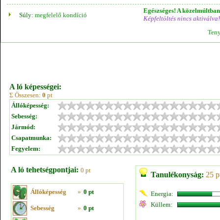
Egészséges! A közelmúltban 
Súly:
megfelelő kondíció
Képfeltöltés nincs aktiválva!
Teny
A ló képességei:
Σ Összesen:
0
pt
Állóképesség:
Sebesség:
Jármód:
Csapatmunka:
Fegyelem:
A ló tehetségpontjai:
0 pt
Tanulékonyság:
25 p
Állóképesség
»
0 pt
Energia:
Küllem:
Sebesség
»
0 pt